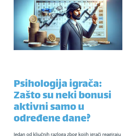
Psihologija igrača:
Zašto su neki bonusi
aktivni samo u
određene dane?
Jedan od ključnih razloga zbog kojih igrači reagiraju