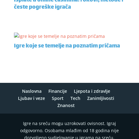
Isplate u online casinima: rokovi, metode i
česte pogreške igrača
Igre koje se temelje na poznatim pričama
Naslovna
Financije
Ljepota i zdravlje
Ljubav i veze
Sport
Tech
Zanimljivosti
Znanost
Igre na sreću mogu uzrokovati ovisnost. Igraj
odgovorno. Osobama mlađim od 18 godina nije
dozvoljeno sudjelovanje u igrama na sreću.