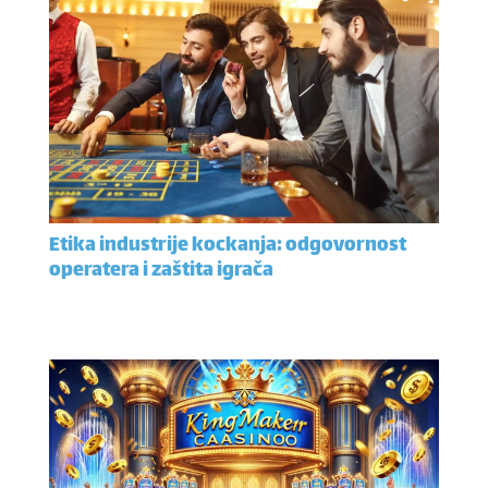
Etika industrije kockanja: odgovornost
operatera i zaštita igrača