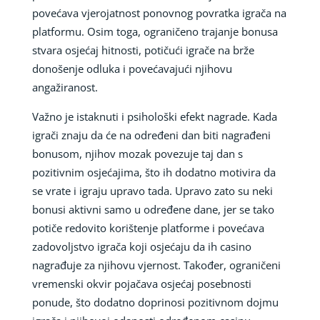
povećava vjerojatnost ponovnog povratka igrača na
platformu. Osim toga, ograničeno trajanje bonusa
stvara osjećaj hitnosti, potičući igrače na brže
donošenje odluka i povećavajući njihovu
angažiranost.
Važno je istaknuti i psihološki efekt nagrade. Kada
igrači znaju da će na određeni dan biti nagrađeni
bonusom, njihov mozak povezuje taj dan s
pozitivnim osjećajima, što ih dodatno motivira da
se vrate i igraju upravo tada. Upravo zato su neki
bonusi aktivni samo u određene dane, jer se tako
potiče redovito korištenje platforme i povećava
zadovoljstvo igrača koji osjećaju da ih casino
nagrađuje za njihovu vjernost. Također, ograničeni
vremenski okvir pojačava osjećaj posebnosti
ponude, što dodatno doprinosi pozitivnom dojmu