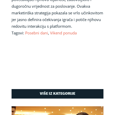
dugoročnu vrijednost za poslovanje. Ovakva
marketinška strategija pokazala se vrlo učinkovitom
jer jasno definira očekivanja igrača i potiče njihovu
redovitu interakciju s platformom.
Tagovi:
Posebni dani
,
Vikend ponuda
VIŠE IZ KATEGORIJE