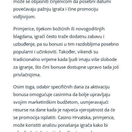
može se objasniti činjenicom da posebni datumi
povećavaju pažnju igrača i čine promociju
vidljivijom.
Primjerice, tijekom božićnih ili novogodišnjih
blagdana, igrači često traže dodatnu zabavu i
uzbuđenje, pa su bonusi u tim razdobljima posebno
popularni i učinkoviti. Također, vikendi su
tradicionalno vrijeme kada ljudi imaju više slobode
za igranje, što čini bonuse dostupne upravo tada još
privlačnijima.
Osim toga, odabir specifičnih dana za aktivaciju
bonusa omogućuje casinima da bolje upravljaju
svojim marketinškim budžetom, usmjeravajući
resurse na dane kada je najveća vjerojatnost da će
se promocija isplatiti. Casino Hrvatska, primjerice,
može koristiti analizu ponašanja igrača kako bi