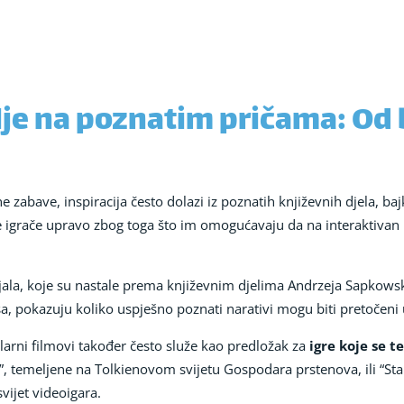
lje na poznatim pričama: Od 
e zabave, inspiracija često dolazi iz poznatih književnih djela, baj
 igrače upravo zbog toga što im omogućavaju da na interaktivan 
ijala, koje su nastale prema književnim djelima Andrzeja Sapkowsko
sa, pokazuju koliko uspješno poznati narativi mogu biti pretočeni 
ularni filmovi također često služe kao predložak za
igre koje se 
 temeljene na Tolkienovom svijetu Gospodara prstenova, ili “Sta
vijet videoigara.