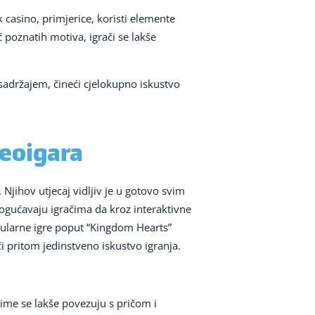
k casino, primjerice, koristi elemente
 poznatih motiva, igrači se lakše
m sadržajem, čineći cjelokupno iskustvo
deoigara
 Njihov utjecaj vidljiv je u gotovo svim
gućavaju igračima da kroz interaktivne
pularne igre poput “Kingdom Hearts”
i pritom jedinstveno iskustvo igranja.
čime se lakše povezuju s pričom i