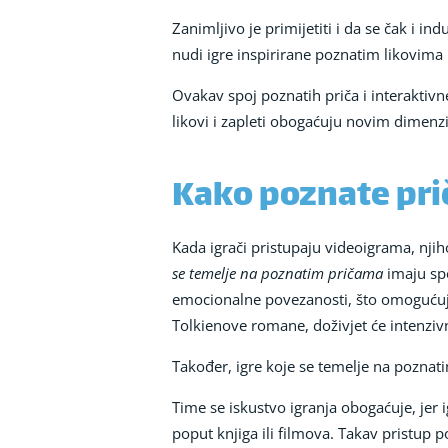
Zanimljivo je primijetiti i da se čak i in
nudi igre inspirirane poznatim likovima 
Ovakav spoj poznatih priča i interaktiv
likovi i zapleti obogaćuju novim dimenzij
Kako poznate prič
Kada igrači pristupaju videoigrama, nji
se temelje na poznatim pričama
imaju spec
emocionalne povezanosti, što omogućuje s
Tolkienove romane, doživjet će intenziv
Također, igre koje se temelje na poznat
Time se iskustvo igranja obogaćuje, jer 
poput knjiga ili filmova. Takav pristup 