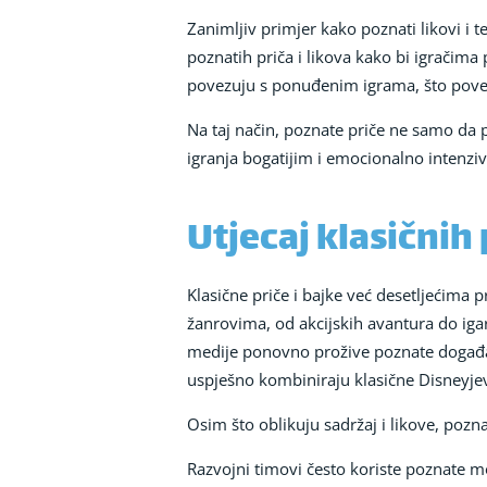
Zanimljiv primjer kako poznati likovi i t
poznatih priča i likova kako bi igračima
povezuju s ponuđenim igrama, što poveć
Na taj način, poznate priče ne samo da pr
igranja bogatijim i emocionalno intenziv
Utjecaj klasičnih
Klasične priče i bajke već desetljećima p
žanrovima, od akcijskih avantura do igar
medije ponovno prožive poznate događaje
uspješno kombiniraju klasične Disneyjeve
Osim što oblikuju sadržaj i likove, pozna
Razvojni timovi često koriste poznate mo