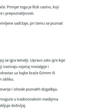
če. Primjer toga je Rizk casino, koji
 i prepoznatljivosti.
omiljene sadržaje, pri čemu se poznati
oj se igra temelji. Upravo zato
igre koje
i izazivaju osjećaj nostalgije i
 odrastao uz bajke braće Grimm ili
m obliku.
enarije i ishode poznatih događaja.
je moguće u tradicionalnim medijima
ljuje doživljaj.