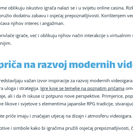
eme oblikuju iskustvo igrača nalazi se i u svijetu online casina. Riz
 pružio dodatnu zabavu i osjećaj prepoznatljivosti. Korištenjem već
ava njihov interes i angažman.
ivlače igrače, već i oblikuju njihov način interakcije s virtualni
nijim.
 priča na razvoj modernih vi
redstavljaju važan izvor inspiracije za razvoj modernih videoigara.
a uloga i strategija.
Igre koje se temelje na poznatim pričama
omo
, ali i da ih iskuse iz potpuno nove perspektive. Primjerice, po
 likove i svjetove s elementima japanske RPG tradicije, stvarajuć
te priče imaju i značajan utjecaj na dizajn i atmosferu videoigara.
tive i simbole kako bi igračima pružili osjećaj prepoznatljivosti, 