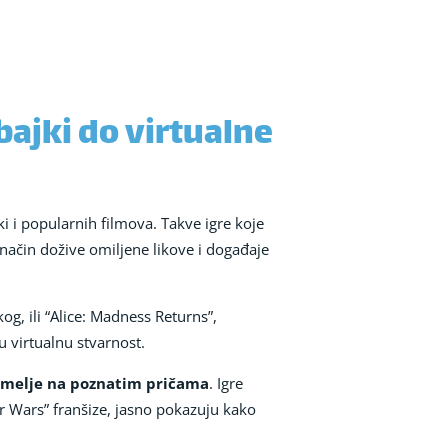
bajki do virtualne
ki i popularnih filmova. Takve igre koje
način dožive omiljene likove i događaje
g, ili “Alice: Madness Returns”,
u virtualnu stvarnost.
temelje na poznatim pričama
. Igre
r Wars” franšize, jasno pokazuju kako