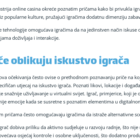
dustrija online casina okreće poznatim pričama kako bi privukla igra
iz popularne kulture, pružajući igračima dodatnu dimenziju zabave
ne tehnologije omogućava igračima da na jedinstven način iskuse 
ama doživljaja i interakcije.
e oblikuju iskustvo igrača
hova očekivanja često ovise o prethodnom poznavanju priče na koj
ifičan utjecaj na iskustvo igrača. Poznati likovi, lokacije i događaj
nažnije uživljavanje u virtualni svijet. Igrač, primjerice, koji je
nije emocije kada se susretne s poznatim elementima u digitalno
im pričama često omogućavaju igračima da istraže alternativne sc
igrač dobiva priliku da aktivno sudjeluje u razvoju radnje, što ni
povećava osjećaj kontrole i osobne uključenosti, što dodatno produb