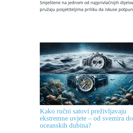
Smještene na jednom od najprivlačnijih dijelo
pružaju posjetiteljima priliku da iskuse potpun
Kako ručni satovi preživljavaju
ekstremne uvjete – od svemira d
oceanskih dubina?