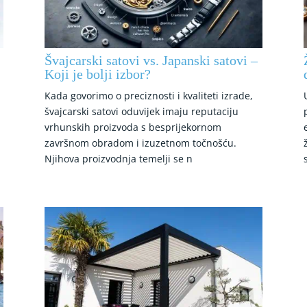
Švajcarski satovi vs. Japanski satovi –
Koji je bolji izbor?
Kada govorimo o preciznosti i kvaliteti izrade,
švajcarski satovi oduvijek imaju reputaciju
vrhunskih proizvoda s besprijekornom
završnom obradom i izuzetnom točnošću.
Njihova proizvodnja temelji se n