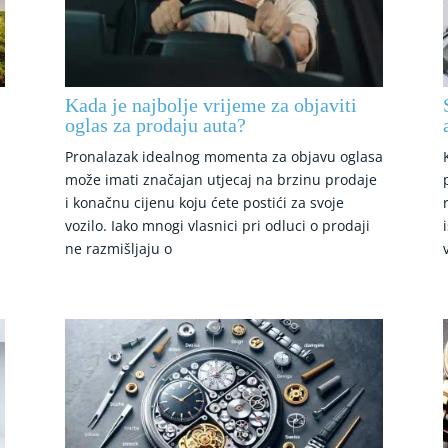
Kada je najbolje vrijeme za objaviti
oglas za prodaju auta?
Pronalazak idealnog momenta za objavu oglasa
može imati značajan utjecaj na brzinu prodaje
i konačnu cijenu koju ćete postići za svoje
vozilo. Iako mnogi vlasnici pri odluci o prodaji
ne razmišljaju o