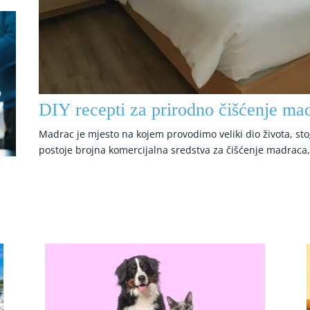
DIY recepti za prirodno čišćenje ma
Madrac je mjesto na kojem provodimo veliki dio života, stog
postoje brojna komercijalna sredstva za čišćenje madraca,