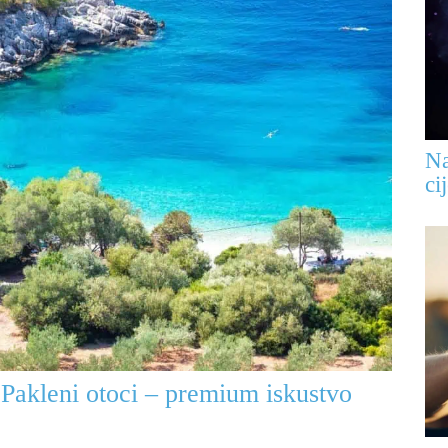
Na
ci
Pakleni otoci – premium iskustvo