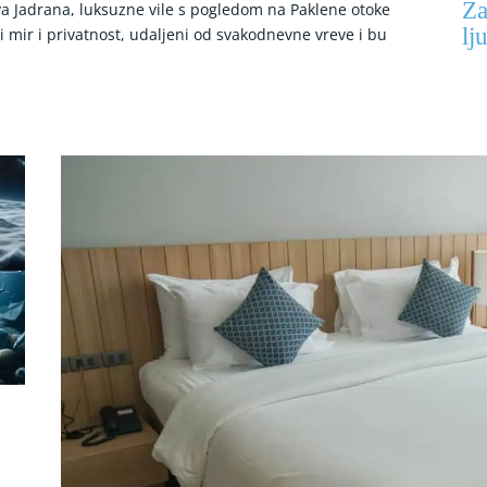
Za
va Jadrana, luksuzne vile s pogledom na Paklene otoke
lj
i mir i privatnost, udaljeni od svakodnevne vreve i bu
o