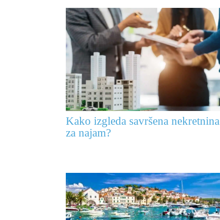
Kako izgleda savršena nekretnina
za najam?