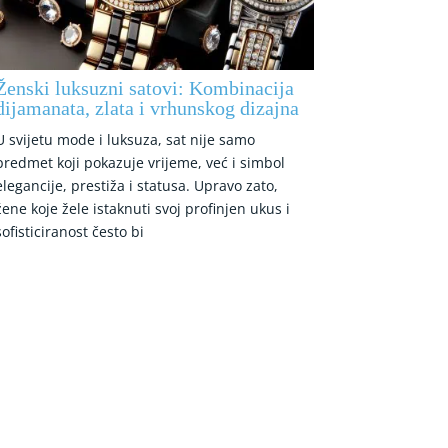
Ženski luksuzni satovi: Kombinacija
dijamanata, zlata i vrhunskog dizajna
U svijetu mode i luksuza, sat nije samo
predmet koji pokazuje vrijeme, već i simbol
elegancije, prestiža i statusa. Upravo zato,
žene koje žele istaknuti svoj profinjen ukus i
sofisticiranost često bi