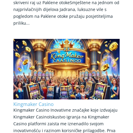
skriveni raj uz Paklene otokeSmještene na jednom od
najprivlačnijih dijelova Jadrana, luksuzne vile s
pogledom na Paklene otoke pružaju posjetiteljima
priliku...
Kingmaker Casino
Kingmaker Casino Inovativne značajke koje izdvajaju
Kingmaker CasinoIskustvo igranja na Kingmaker
Casino platformi zaista me iznenadilo svojom
inovativnošću i razinom korisničke prilagodbe. Prva