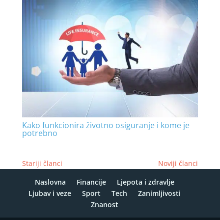
Kako funkcionira životno osiguranje i kome je
potrebno
Stariji članci
Noviji članci
Naslovna
Financije
Ljepota i zdravlje
Ljubav i veze
Sport
Tech
Zanimljivosti
Znanost