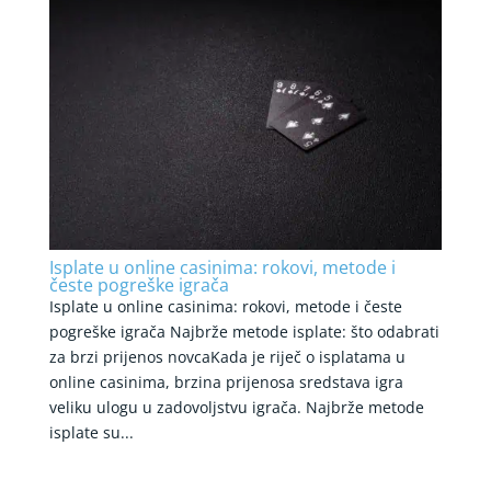
Isplate u online casinima: rokovi, metode i
česte pogreške igrača
Isplate u online casinima: rokovi, metode i česte
pogreške igrača Najbrže metode isplate: što odabrati
za brzi prijenos novcaKada je riječ o isplatama u
online casinima, brzina prijenosa sredstava igra
veliku ulogu u zadovoljstvu igrača. Najbrže metode
isplate su...