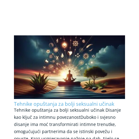
Tehnike opuštanja za bolji seksualni učinak
Tehnike opuštanja za bolji seksualni učinak Disanje
kao ključ za intimnu povezanostDuboko i svjesno
disanje ima moć transformirati intimne trenutke,
omogućujući partnerima da se istinski povežu i
opuste. Kroz usmjeravanje pažnje na dah, tijelo se