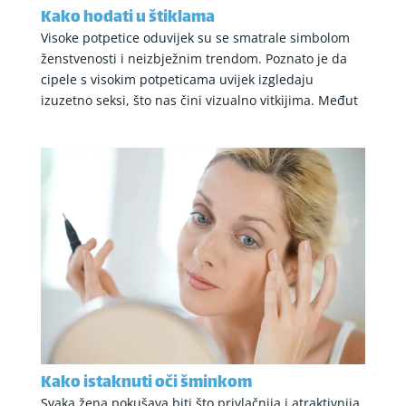
Kako hodati u štiklama
Visoke potpetice oduvijek su se smatrale simbolom
ženstvenosti i neizbježnim trendom. Poznato je da
cipele s visokim potpeticama uvijek izgledaju
izuzetno seksi, što nas čini vizualno vitkijima. Međut
Kako istaknuti oči šminkom
Svaka žena pokušava biti što privlačnija i atraktivnija.