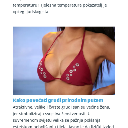
temperaturu? Tjelesna temperatura pokazatelj je
općeg ljudskog sta
Kako povećati grudi prirodnim putem
Atraktivne, velike i čvrste grudi san su većine žena,
jer simboliziraju svojstva ženstvenosti. U
suvremenom svijetu velika se pažnja poklanja
estetskom poboljšanju tijela. Jasno je da fizički izgled