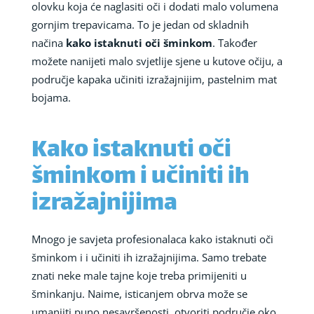
olovku koja će naglasiti oči i dodati malo volumena
gornjim trepavicama. To je jedan od skladnih
načina
kako istaknuti oči šminkom
. Također
možete nanijeti malo svjetlije sjene u kutove očiju, a
područje kapaka učiniti izražajnijim, pastelnim mat
bojama.
Kako istaknuti oči
šminkom i učiniti ih
izražajnijima
Mnogo je savjeta profesionalaca kako istaknuti oči
šminkom i i učiniti ih izražajnijima. Samo trebate
znati neke male tajne koje treba primijeniti u
šminkanju. Naime, isticanjem obrva može se
umanjiti puno nesavršenosti, otvoriti područje oko