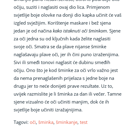
očiju, suziti i naglasiti ovaj dio lica. Primjenom
svjetlije boje olovke na donji dio kapka učinit će vaš
izgled svježijim. Korištenje maskare i bež sjena
jedan je od načina
kako istaknuti oči šminkom
. Sjene
za oči jedna su od ključnih kada želite naglasiti
svoje oči. Smatra se da plave nijanse šminke
naglašavaju plave oči, jer ih čini puno izraženijima.
Sivi ili smeđi tonovi naglasit će dubinu smeđih
očiju. Ono što je kod šminke za oči vrlo važno jest
da nema prenaglašenih prijelaza s jedne boje na
drugu jer to neće donijeti prave rezultate. Uz to,
uvijek razmislite je li šminka za dan ili večer. Tamne
sjene vizualno će oči učiniti manjim, dok će ih
svjetlije boje učiniti izražajnijima.
Tagovi:
oči
,
šminka
,
šminkanje
,
test