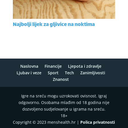
Najbolji lijek za gljivice na noktima
Naslovna
Financije
Ljepota i zdravlje
Ljubav i veze
Sport
Tech
Zanimljivosti
Znanost
Igre na sreću mogu uzrokovati ovisnost. Igraj
odgovorno. Osobama mlađim od 18 godina nije
dozvoljeno sudjelovanje u igrama na sreću.
18+
Copyright © 2023 menshealth.hr |
Polica privatnosti