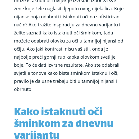
može istaknuti oči uvijek je izvrstan izbor za sve
žene koje žele naglasiti ljepotu ovog dijela lica. Koje
nijanse boja odabrati i istaknuti oči na sofisticiran
način? Ako tražite inspiraciju za dnevnu varijantu i
želite saznati kako istaknuti oči šminkom, tada
možete odabrati olovku za oči u tamnijoj nijansi od
očiju. Ako jaki kontrasti nisu vaš stil, onda je
najbolje preći gornji rub kapka olovkom svetlije
boje. To će dati izvrsne rezultate. Ako ste odabrali
svjetlije tonove kako biste šminkom istaknuli oči,
pravilo je da usne trebaju biti u tamnijoj nijansi i
obrnuto.
Kako istaknuti oči
šminkom za dnevnu
varijantu