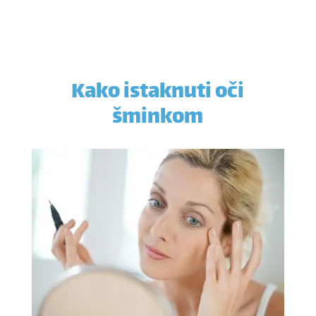
Kako istaknuti oči
šminkom