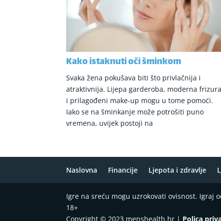
Kako istaknuti oči šminkom
Svaka žena pokušava biti što privlačnija i
atraktivnija. Lijepa garderoba, moderna frizur
i prilagođeni make-up mogu u tome pomoći.
Iako se na šminkanje može potrošiti puno
vremena, uvijek postoji na
Naslovna
Financije
Ljepota i zdravlje
L
Igre na sreću mogu uzrokovati ovisnost. Igraj
18+
Copyright © 2023 menshealth.hr |
Polica priv