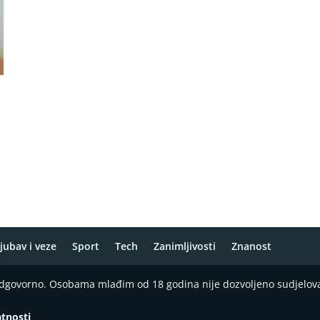
a
jubav i veze
Sport
Tech
Zanimljivosti
Znanost
 odgovorno. Osobama mlađim od 18 godina nije dozvoljeno sudjelov
atnosti