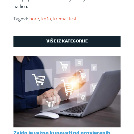
na licu.
Tagovi:
bore
,
koža
,
krema
,
test
VIŠE IZ KATEGORIJE
Zašto je važno kupovati od provjerenih