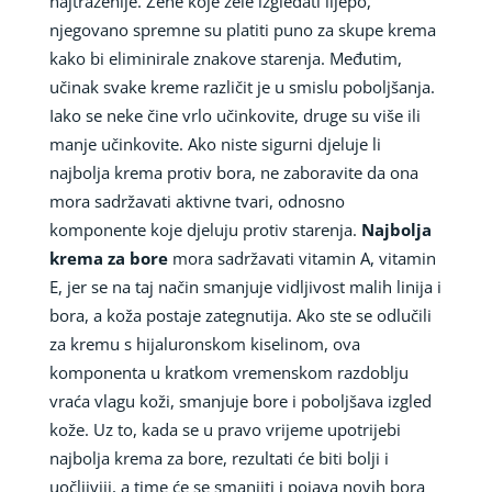
najtraženije. Žene koje žele izgledati lijepo,
njegovano spremne su platiti puno za skupe krema
kako bi eliminirale znakove starenja. Međutim,
učinak svake kreme različit je u smislu poboljšanja.
Iako se neke čine vrlo učinkovite, druge su više ili
manje učinkovite. Ako niste sigurni djeluje li
najbolja krema protiv bora, ne zaboravite da ona
mora sadržavati aktivne tvari, odnosno
komponente koje djeluju protiv starenja.
Najbolja
krema za bore
mora sadržavati vitamin A, vitamin
E, jer se na taj način smanjuje vidljivost malih linija i
bora, a koža postaje zategnutija. Ako ste se odlučili
za kremu s hijaluronskom kiselinom, ova
komponenta u kratkom vremenskom razdoblju
vraća vlagu koži, smanjuje bore i poboljšava izgled
kože. Uz to, kada se u pravo vrijeme upotrijebi
najbolja krema za bore, rezultati će biti bolji i
uočljiviji, a time će se smanjiti i pojava novih bora