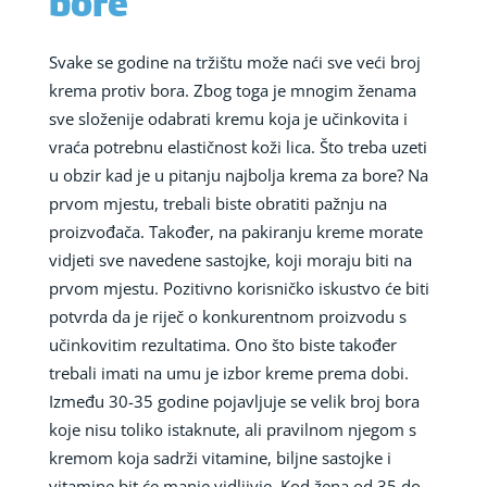
bore
Svake se godine na tržištu može naći sve veći broj
krema protiv bora. Zbog toga je mnogim ženama
sve složenije odabrati kremu koja je učinkovita i
vraća potrebnu elastičnost koži lica. Što treba uzeti
u obzir kad je u pitanju najbolja krema za bore? Na
prvom mjestu, trebali biste obratiti pažnju na
proizvođača. Također, na pakiranju kreme morate
vidjeti sve navedene sastojke, koji moraju biti na
prvom mjestu. Pozitivno korisničko iskustvo će biti
potvrda da je riječ o konkurentnom proizvodu s
učinkovitim rezultatima. Ono što biste također
trebali imati na umu je izbor kreme prema dobi.
Između 30-35 godine pojavljuje se velik broj bora
koje nisu toliko istaknute, ali pravilnom njegom s
kremom koja sadrži vitamine, biljne sastojke i
vitamine bit će manje vidljivie. Kod žena od 35 do