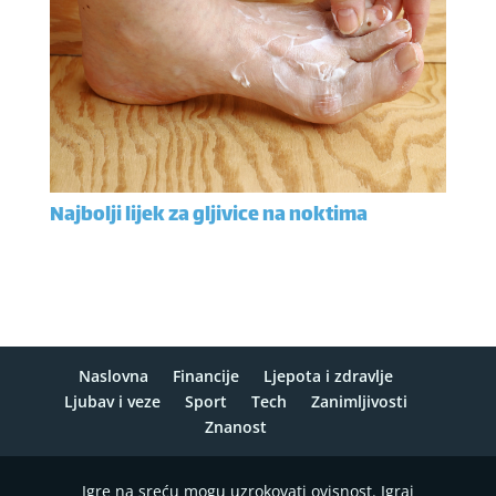
Najbolji lijek za gljivice na noktima
Naslovna
Financije
Ljepota i zdravlje
Ljubav i veze
Sport
Tech
Zanimljivosti
Znanost
Igre na sreću mogu uzrokovati ovisnost. Igraj