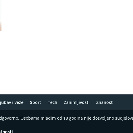
jubav i veze
Sport
Tech
Zanimljivosti
Znanost
 odgovorno. Osobama mlađim od 18 godina nije dozvoljeno sudjelov
atnosti