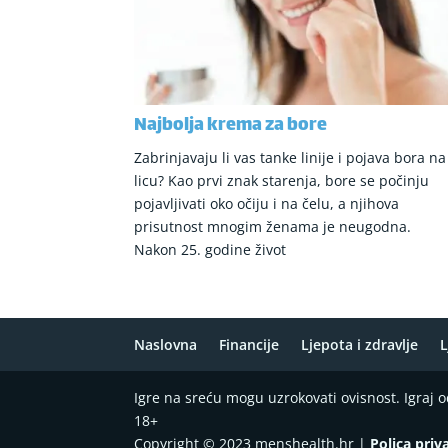
Najbolja krema za bore
Zabrinjavaju li vas tanke linije i pojava bora na
licu? Kao prvi znak starenja, bore se počinju
pojavljivati oko očiju i na čelu, a njihova
prisutnost mnogim ženama je neugodna.
Nakon 25. godine život
Naslovna
Financije
Ljepota i zdravlje
L
Igre na sreću mogu uzrokovati ovisnost. Igraj
18+
Copyright © 2023 menshealth.hr |
Polica priv