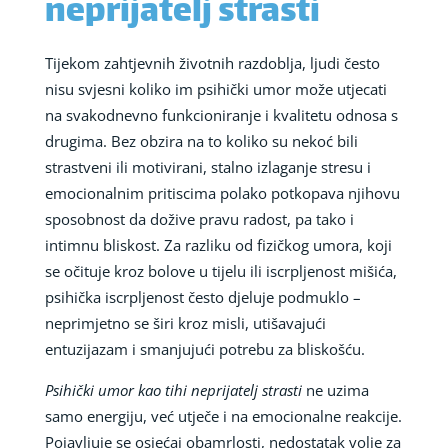
neprijatelj strasti
Tijekom zahtjevnih životnih razdoblja, ljudi često
nisu svjesni koliko im psihički umor može utjecati
na svakodnevno funkcioniranje i kvalitetu odnosa s
drugima. Bez obzira na to koliko su nekoć bili
strastveni ili motivirani, stalno izlaganje stresu i
emocionalnim pritiscima polako potkopava njihovu
sposobnost da dožive pravu radost, pa tako i
intimnu bliskost. Za razliku od fizičkog umora, koji
se očituje kroz bolove u tijelu ili iscrpljenost mišića,
psihička iscrpljenost često djeluje podmuklo –
neprimjetno se širi kroz misli, utišavajući
entuzijazam i smanjujući potrebu za bliskošću.
Psihički umor kao tihi neprijatelj strasti
ne uzima
samo energiju, već utječe i na emocionalne reakcije.
Pojavljuje se osjećaj obamrlosti, nedostatak volje za