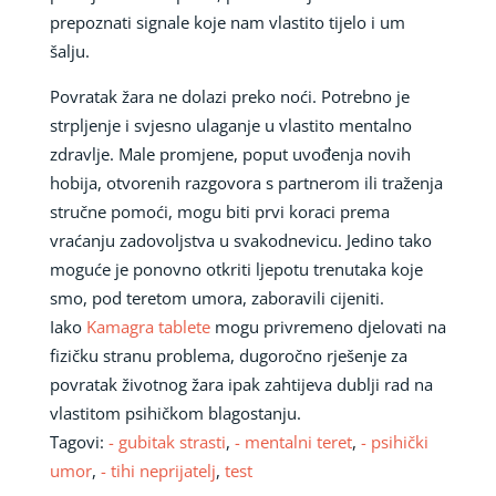
prepoznati signale koje nam vlastito tijelo i um
šalju.
Povratak žara ne dolazi preko noći. Potrebno je
strpljenje i svjesno ulaganje u vlastito mentalno
zdravlje. Male promjene, poput uvođenja novih
hobija, otvorenih razgovora s partnerom ili traženja
stručne pomoći, mogu biti prvi koraci prema
vraćanju zadovoljstva u svakodnevicu. Jedino tako
moguće je ponovno otkriti ljepotu trenutaka koje
smo, pod teretom umora, zaboravili cijeniti.
Iako
Kamagra tablete
mogu privremeno djelovati na
fizičku stranu problema, dugoročno rješenje za
povratak životnog žara ipak zahtijeva dublji rad na
vlastitom psihičkom blagostanju.
Tagovi:
- gubitak strasti
,
- mentalni teret
,
- psihički
umor
,
- tihi neprijatelj
,
test