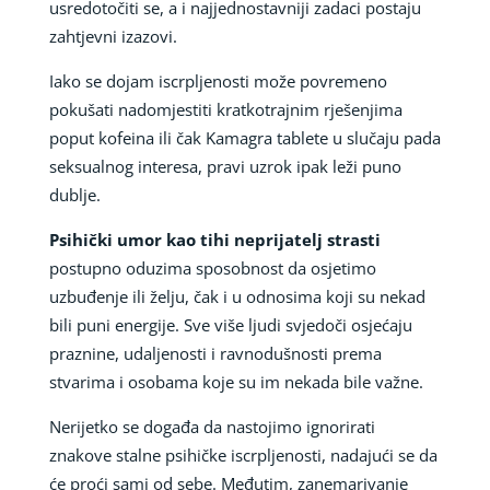
usredotočiti se, a i najjednostavniji zadaci postaju
zahtjevni izazovi.
Iako se dojam iscrpljenosti može povremeno
pokušati nadomjestiti kratkotrajnim rješenjima
poput kofeina ili čak Kamagra tablete u slučaju pada
seksualnog interesa, pravi uzrok ipak leži puno
dublje.
Psihički umor kao tihi neprijatelj strasti
postupno oduzima sposobnost da osjetimo
uzbuđenje ili želju, čak i u odnosima koji su nekad
bili puni energije. Sve više ljudi svjedoči osjećaju
praznine, udaljenosti i ravnodušnosti prema
stvarima i osobama koje su im nekada bile važne.
Nerijetko se događa da nastojimo ignorirati
znakove stalne psihičke iscrpljenosti, nadajući se da
će proći sami od sebe. Međutim, zanemarivanje