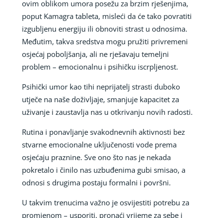
ovim oblikom umora posežu za brzim rješenjima,
poput Kamagra tableta, misleći da će tako povratiti
izgubljenu energiju ili obnoviti strast u odnosima.
Međutim, takva sredstva mogu pružiti privremeni
osjećaj poboljšanja, ali ne rješavaju temeljni
problem – emocionalnu i psihičku iscrpljenost.
Psihički umor kao tihi neprijatelj strasti duboko
utječe na naše doživljaje, smanjuje kapacitet za
uživanje i zaustavlja nas u otkrivanju novih radosti.
Rutina i ponavljanje svakodnevnih aktivnosti bez
stvarne emocionalne uključenosti vode prema
osjećaju praznine. Sve ono što nas je nekada
pokretalo i činilo nas uzbuđenima gubi smisao, a
odnosi s drugima postaju formalni i površni.
U takvim trenucima važno je osvijestiti potrebu za
promjenom – usporiti, pronaći vrijeme za sebe i