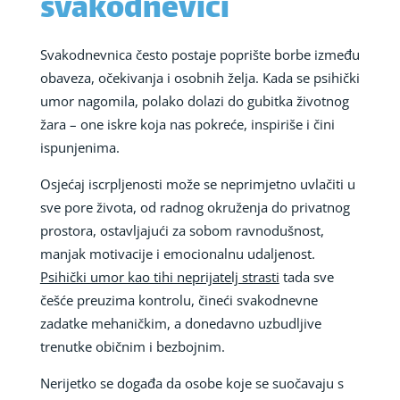
svakodnevici
Svakodnevnica često postaje poprište borbe između
obaveza, očekivanja i osobnih želja. Kada se psihički
umor nagomila, polako dolazi do gubitka životnog
žara – one iskre koja nas pokreće, inspiriše i čini
ispunjenima.
Osjećaj iscrpljenosti može se neprimjetno uvlačiti u
sve pore života, od radnog okruženja do privatnog
prostora, ostavljajući za sobom ravnodušnost,
manjak motivacije i emocionalnu udaljenost.
Psihički umor kao tihi neprijatelj strasti
tada sve
češće preuzima kontrolu, čineći svakodnevne
zadatke mehaničkim, a donedavno uzbudljive
trenutke običnim i bezbojnim.
Nerijetko se događa da osobe koje se suočavaju s