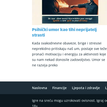
Psihički umor kao tihi neprijatelj
strasti
Kada svakodnevne obaveze, brige i stresovi
neprekidno pritiskaju naš um, postaje sve teže
pronaći motivaciju i energiju za aktivnosti koje
su nam nekad donosile zadovoljstvo. Umor se
ne razvija preko
Naslovna
Financije
Ljepota i zdravlje
L
Igre na sreću mogu uzrokovati ovisnost. Igraj
18+