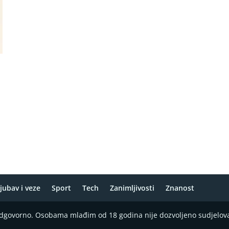
jubav i veze
Sport
Tech
Zanimljivosti
Znanost
 odgovorno. Osobama mlađim od 18 godina nije dozvoljeno sudjelov