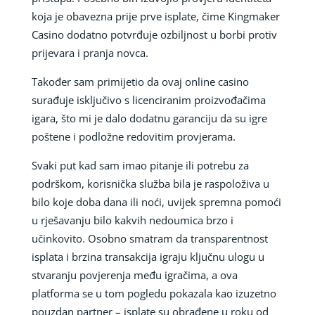
koja je obavezna prije prve isplate, čime Kingmaker
Casino dodatno potvrđuje ozbiljnost u borbi protiv
prijevara i pranja novca.
Također sam primijetio da ovaj online casino
surađuje isključivo s licenciranim proizvođačima
igara, što mi je dalo dodatnu garanciju da su igre
poštene i podložne redovitim provjerama.
Svaki put kad sam imao pitanje ili potrebu za
podrškom, korisnička služba bila je raspoloživa u
bilo koje doba dana ili noći, uvijek spremna pomoći
u rješavanju bilo kakvih nedoumica brzo i
učinkovito. Osobno smatram da transparentnost
isplata i brzina transakcija igraju ključnu ulogu u
stvaranju povjerenja među igračima, a ova
platforma se u tom pogledu pokazala kao izuzetno
pouzdan partner – isplate su obrađene u roku od