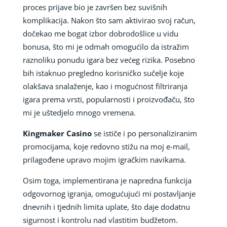
proces prijave bio je završen bez suvišnih
komplikacija. Nakon što sam aktivirao svoj račun,
dočekao me bogat izbor dobrodošlice u vidu
bonusa, što mi je odmah omogućilo da istražim
raznoliku ponudu igara bez većeg rizika. Posebno
bih istaknuo pregledno korisničko sučelje koje
olakšava snalaženje, kao i mogućnost filtriranja
igara prema vrsti, popularnosti i proizvođaču, što
mi je uštedjelo mnogo vremena.
Kingmaker Casino
se ističe i po personaliziranim
promocijama, koje redovno stižu na moj e-mail,
prilagođene upravo mojim igračkim navikama.
Osim toga, implementirana je napredna funkcija
odgovornog igranja, omogućujući mi postavljanje
dnevnih i tjednih limita uplate, što daje dodatnu
sigurnost i kontrolu nad vlastitim budžetom.