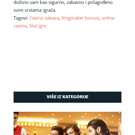
doživio sam kao sigurno, zabavno i prilagođeno
svim vrstama igrača.
Tagovi:
Casino zabava
,
Kingmaker bonusi
,
online
casino
,
Slot igre
VIŠE IZ KATEGORIJE