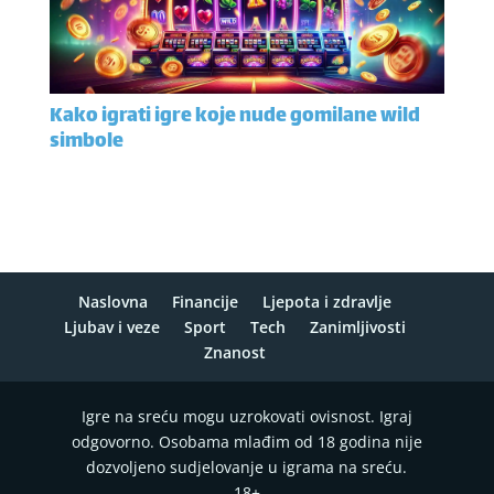
Kako igrati igre koje nude gomilane wild
simbole
Naslovna
Financije
Ljepota i zdravlje
Ljubav i veze
Sport
Tech
Zanimljivosti
Znanost
Igre na sreću mogu uzrokovati ovisnost. Igraj
odgovorno. Osobama mlađim od 18 godina nije
dozvoljeno sudjelovanje u igrama na sreću.
18+