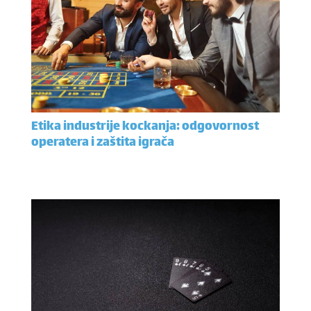
Etika industrije kockanja: odgovornost
operatera i zaštita igrača