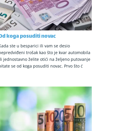
Od koga posuditi novac
Kada ste u besparici ili vam se desio
nepredviđeni trošak kao što je kvar automobila
ili jednostavno želite otići na željeno putovanje
pitate se od koga posuditi novac. Prvo što ć