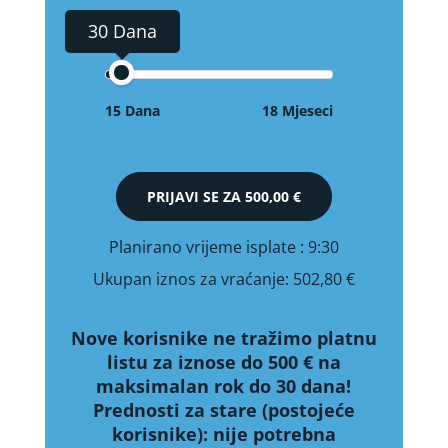
30 Dana
15 Dana
18 Mjeseci
PRIJAVI SE ZA
500,00 €
Planirano vrijeme isplate
: 9:30
Ukupan iznos za vraćanje:
502,80 €
Nove korisnike ne tražimo platnu
listu za iznose do 500 € na
maksimalan rok do 30 dana!
Prednosti za stare (postojeće
korisnike):
nije potrebna