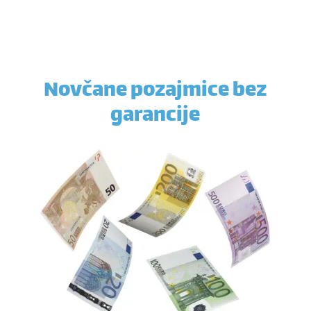
Novčane pozajmice bez
garancije