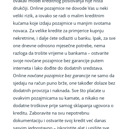
ovakav model kreditnog poslovanja nije ništa
drukčiji. Online pozajmice ne dovode Vas u neki
veliki rizik, a iovako se radi o malim kreditnim
kućama koje izdaju pozajmice u manjim svotama
novaca. Za velike kredite za primjerice kupnju
nekretnine, i dalje ćete odlaziti u banku. Ipak, za sve
one dnevne odnosno mjesečne potrebe, nema
razloga da trošite vrijeme u bankama – ostvarite
svoje novčane pozajmice bez garancije putem
interneta i lako dođite do dodatnih sredstava.
Online
novčane pozajmice bez garancije
ne samo da
sjedaju na račun puno brže, one također dolaze bez
dodatnih provizija i naknada. Sve što plaćate u
ovakvim pozajmicama su kamate, a nikako ne
dodatne troškove prije samog sklapanja ugovora o
kreditu. Zaboravite na svu nepotrebnu
dokumentaciju i ostvarite svoj kredit već danas
sasvim jednostavno – iskoristite alat i upišite sve