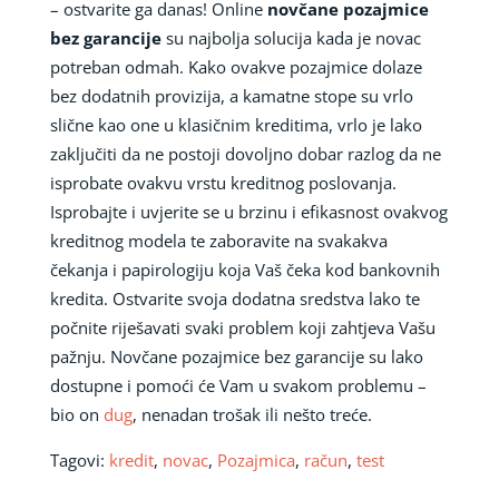
– ostvarite ga danas! Online
novčane pozajmice
bez garancije
su najbolja solucija kada je novac
potreban odmah. Kako ovakve pozajmice dolaze
bez dodatnih provizija, a kamatne stope su vrlo
slične kao one u klasičnim kreditima, vrlo je lako
zaključiti da ne postoji dovoljno dobar razlog da ne
isprobate ovakvu vrstu kreditnog poslovanja.
Isprobajte i uvjerite se u brzinu i efikasnost ovakvog
kreditnog modela te zaboravite na svakakva
čekanja i papirologiju koja Vaš čeka kod bankovnih
kredita. Ostvarite svoja dodatna sredstva lako te
počnite riješavati svaki problem koji zahtjeva Vašu
pažnju. Novčane pozajmice bez garancije su lako
dostupne i pomoći će Vam u svakom problemu –
bio on
dug
, nenadan trošak ili nešto treće.
Tagovi:
kredit
,
novac
,
Pozajmica
,
račun
,
test