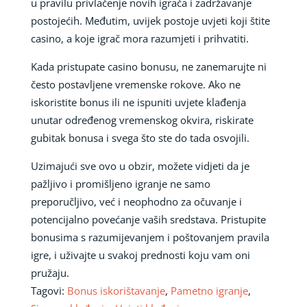
u pravilu privlačenje novih igrača i zadržavanje
postojećih. Međutim, uvijek postoje uvjeti koji štite
casino, a koje igrač mora razumjeti i prihvatiti.
Kada pristupate casino bonusu, ne zanemarujte ni
često postavljene vremenske rokove. Ako ne
iskoristite bonus ili ne ispuniti uvjete klađenja
unutar određenog vremenskog okvira, riskirate
gubitak bonusa i svega što ste do tada osvojili.
Uzimajući sve ovo u obzir, možete vidjeti da je
pažljivo i promišljeno igranje ne samo
preporučljivo, već i neophodno za očuvanje i
potencijalno povećanje vaših sredstava. Pristupite
bonusima s razumijevanjem i poštovanjem pravila
igre, i uživajte u svakoj prednosti koju vam oni
pružaju.
Tagovi:
Bonus iskorištavanje
,
Pametno igranje
,