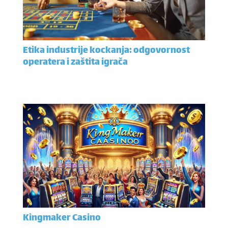
Etika industrije kockanja: odgovornost
operatera i zaštita igrača
Kingmaker Casino