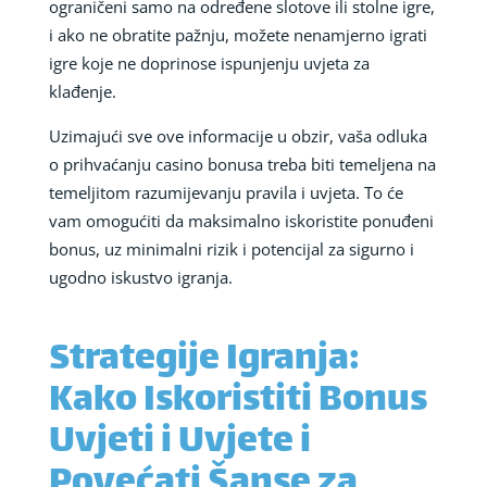
ograničeni samo na određene slotove ili stolne igre,
i ako ne obratite pažnju, možete nenamjerno igrati
igre koje ne doprinose ispunjenju uvjeta za
klađenje.
Uzimajući sve ove informacije u obzir, vaša odluka
o prihvaćanju casino bonusa treba biti temeljena na
temeljitom razumijevanju pravila i uvjeta. To će
vam omogućiti da maksimalno iskoristite ponuđeni
bonus, uz minimalni rizik i potencijal za sigurno i
ugodno iskustvo igranja.
Strategije Igranja:
Kako Iskoristiti Bonus
Uvjeti i Uvjete i
Povećati Šanse za