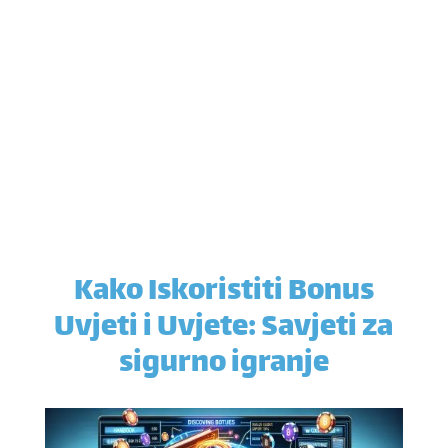
Kako Iskoristiti Bonus
Uvjeti i Uvjete: Savjeti za
sigurno igranje