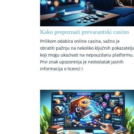
Kako prepoznati prevarantski casino
Prilikom odabira online casina, važno je
obratiti pažnju na nekoliko ključnih pokazatelj
koji mogu ukazivati na nepouzdanu platformu.
Prvi znak upozorenja je nedostatak jasnih
informacija o licenci i