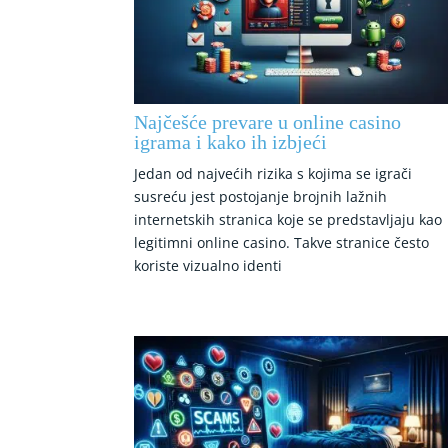
Najčešće prevare u online casino
igrama i kako ih izbjeći
Jedan od najvećih rizika s kojima se igrači
susreću jest postojanje brojnih lažnih
internetskih stranica koje se predstavljaju kao
legitimni online casino. Takve stranice često
koriste vizualno identi