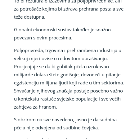
To bi rezultiralo izazovima za poljoprivrednike, ali i
za potrošače kojima bi zdrava prehrana postala sve
teže dostupna.
Globalni ekonomski sustav također je snažno
povezan s ovim procesima.
Poljoprivreda, trgovina i prehrambena industrija u
velikoj mjeri ovise o redovitom oprašivanju.
Procjenjuje se da bi gubitak pčela uzrokovao
milijarde dolara štete godišnje, dovodeći u pitanje
egzistenciju milijuna ljudi koji rade u tim sektorima.
Shvaćanje njihovog značaja postaje posebno važno
u kontekstu rastuće svjetske populacije i sve većih
zahtjeva za hranom.
S obzirom na sve navedeno, jasno je da sudbina
pčela nije odvojena od sudbine čovjeka.