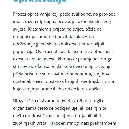
Proces oprašivanja koji pčele svakodnevno provode
ima izravan utjecaj na očuvanje raznolikosti živog
svijeta. Kretanjem s cvijeta na cvijet, pčele ne
omogućuju samo rast novih biljaka, već i
održavanje genetske raznolikosti unutar biljnih
populacija. Ova raznolikost ključna je za otpornost
ekosustava na bolesti, klimatske promjene i druge
stresove iz okoliša. Biljke koje ovise o oprašivanju
pčela prisutne su na svim kontinentima, a njihov
opstanak znači i opstanak brojnih životinjskih vrsta
koje se njima hrane ili ih koriste kao stanište.
Uloga pčela u stvaranju uvjeta za život drugih
organizama često se podcjenjuje, ali bez njih bi
došlo do drastičnog smanjenja broja biljnih i
životinjskih vrsta. Također, mnogi naši prehrambeni