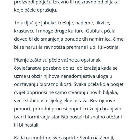
proizvodi potječu izravno ili neizravno od biljaka
koje pčele oprašuju.
To uključuje jabuke, trešnje, bademe, tikvice,
krastavce i mnoge druge kulture. Gubitak pčela
doveo bi do smanjenja ponude tih namirnica, čime
bi se narušila ravnoteža prehrane ljudi i životinja.
Pitanje zašto su pčele važne za opstanak
čovječanstva posebno dolazi do izražaja kada se
uzme u obzir njihova nenadomjestiva uloga u
održavanju bioraznolikosti. Svaka pčela koja posjeti
cvijet doprinosi ne samo stvaranju novih biljaka,
već i stabilnosti cijelog ekosustava. Bez njihove
pomoći, prirodni procesi poput kruženja hranjivih
tvari i formiranja staništa postali bi znatno otežani
ili bi nestali.
Kada razmotrimo sve aspekte života na Zemlji,