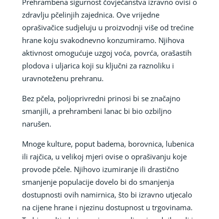
Prehrambena sigurnost čovječanstva izravno ovisi o
zdravlju pčelinjih zajednica. Ove vrijedne
oprašivačice sudjeluju u proizvodnji više od trećine
hrane koju svakodnevno konzumiramo. Njihova
aktivnost omogućuje uzgoj voća, povrća, orašastih
plodova i uljarica koji su ključni za raznoliku i
uravnoteženu prehranu.
Bez pčela, poljoprivredni prinosi bi se značajno
smanjili, a prehrambeni lanac bi bio ozbiljno
narušen.
Mnoge kulture, poput badema, borovnica, lubenica
ili rajčica, u velikoj mjeri ovise o oprašivanju koje
provode pčele. Njihovo izumiranje ili drastično
smanjenje populacije dovelo bi do smanjenja
dostupnosti ovih namirnica, što bi izravno utjecalo
na cijene hrane i njezinu dostupnost u trgovinama.