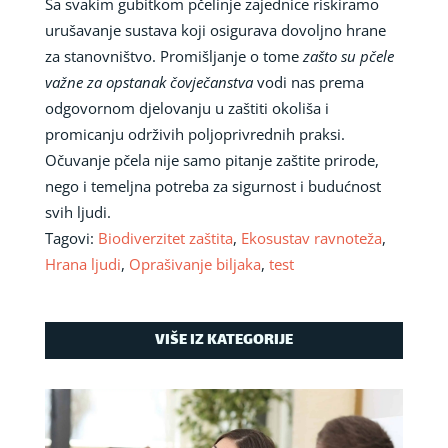
Sa svakim gubitkom pčelinje zajednice riskiramo
urušavanje sustava koji osigurava dovoljno hrane
za stanovništvo. Promišljanje o tome
zašto su pčele
važne za opstanak čovječanstva
vodi nas prema
odgovornom djelovanju u zaštiti okoliša i
promicanju održivih poljoprivrednih praksi.
Očuvanje pčela nije samo pitanje zaštite prirode,
nego i temeljna potreba za sigurnost i budućnost
svih ljudi.
Tagovi:
Biodiverzitet zaštita
,
Ekosustav ravnoteža
,
Hrana ljudi
,
Oprašivanje biljaka
,
test
VIŠE IZ KATEGORIJE