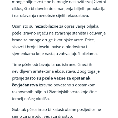
mnoge biljne vrste ne bi mogle nastaviti svoj životni
ciklus, što bi dovelo do smanjenja biljnih populacija
i narušavanja ravnoteže cijelih ekosustava.
Osim što su nezaobilazne za oprašivanje biljaka,
pčele izravno utječu na stvaranje staništa i očuvanje
hrane za mnoge druge životinjske vrste. Ptice,
sisavci i brojni insekti ovise o plodovima i
sjemenkama koje nastaju zahvaljujući pčelama.
Time pčele održavaju lanac ishrane, čineći ih
nevidljivim arhitektima ekosustava. Zbog toga je
pitanje
zašto su pčele važne za opstanak
čovječanstva
izravno povezano s opstankom
raznovrsnih biljnih i životinjskih vrsta koje čine
temelj našeg okoliša.
Gubitak pčela imao bi katastrofalne posljedice ne
samo za prirodu, već i za društvo.