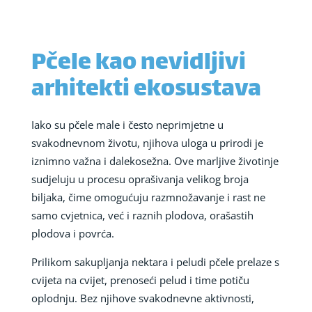
Pčele kao nevidljivi
arhitekti ekosustava
Iako su pčele male i često neprimjetne u
svakodnevnom životu, njihova uloga u prirodi je
iznimno važna i dalekosežna. Ove marljive životinje
sudjeluju u procesu oprašivanja velikog broja
biljaka, čime omogućuju razmnožavanje i rast ne
samo cvjetnica, već i raznih plodova, orašastih
plodova i povrća.
Prilikom sakupljanja nektara i peludi pčele prelaze s
cvijeta na cvijet, prenoseći pelud i time potiču
oplodnju. Bez njihove svakodnevne aktivnosti,