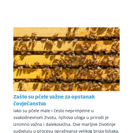
Zašto su pčele važne za opstanak
čovječanstva
Iako su pčele male i često neprimjetne u
svakodnevnom životu, njihova uloga u prirodi je
iznimno važna i dalekosežna. Ove marljive životinje
sudjeluju u procesu oprašivanja velikog broja biljaka,