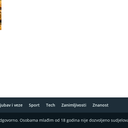
jubav i veze
Sport
Tech
Zanimljivosti
Znanost
 odgovorno. Osobama mlađim od 18 godina nije dozvoljeno sudjelov