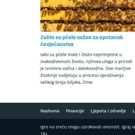
Zašto su pčele važne za opstanak
čovječanstva
Iako su pčele male i često neprimjetne u
svakodnevnom životu, njihova uloga u prirodi
je iznimno važna i dalekosežna. Ove marljive
životinje sudjeluju u procesu oprašivanja
velikog broja biljaka, čime
Naslovna
Financije
Ljepota i zdravlje
L
Igre na sreću mogu uzrokovati ovisnost. Igraj
18+