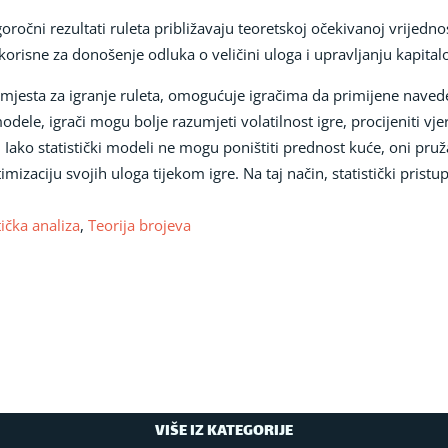
čni rezultati ruleta približavaju teoretskoj očekivanoj vrijedno
korisne za donošenje odluka o veličini uloga i upravljanju kapita
mjesta za igranje ruleta, omogućuje igračima da primijene navede
odele, igrači mogu bolje razumjeti volatilnost igre, procijeniti vje
a. Iako statistički modeli ne mogu poništiti prednost kuće, oni pruž
imizaciju svojih uloga tijekom igre. Na taj način, statistički prist
tička analiza
,
Teorija brojeva
VIŠE IZ KATEGORIJE