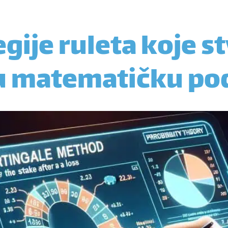
egije ruleta koje s
u matematičku po