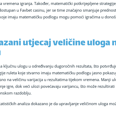
a vremena igranja. Također, matematički potkrijepljene strategije
dostupan u Favbet casinu, jer se time značajno smanjuje prednost 
 koje imaju matematičku podlogu mogu pomoći igračima u donošen
zani utjecaj veličine uloga
u
ima ključnu ulogu u određivanju dugoročnih rezultata, što potvrđu
je ruleta koje stvarno imaju matematičku podlogu jasno pokazuj
sno na veličinu varijacija u rezultatima tijekom vremena. Manji ul
je igre, dok veći ulozi povećavaju varijancu, što može rezultirati
enskom razdoblju.
atističkih analiza dokazano je da upravljanje veličinom uloga može