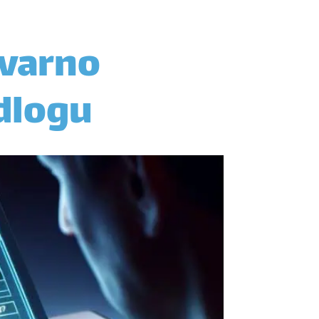
tvarno
dlogu