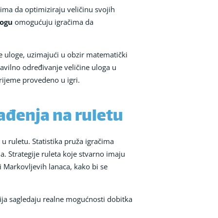
čima da optimiziraju veličinu svojih
logu
omogućuju igračima da
je uloge, uzimajući u obzir matematički
ravilno određivanje veličine uloga u
rijeme provedeno u igri.
lađenja na ruletu
u ruletu. Statistika pruža igračima
. Strategije ruleta koje stvarno imaju
i Markovljevih lanaca, kako bi se
ija sagledaju realne mogućnosti dobitka