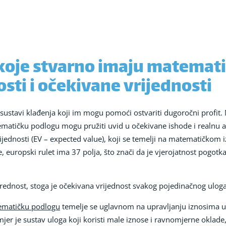
a koje stvarno imaju matemat
osti i očekivane vrijednosti
e sustavi klađenja koji im mogu pomoći ostvariti dugoročni profit
ematičku podlogu mogu pružiti uvid u očekivane ishode i realnu an
vrijednosti (EV – expected value), koji se temelji na matematičko
europski rulet ima 37 polja, što znači da je vjerojatnost pogotka
prednost, stoga je očekivana vrijednost svakog pojedinačnog ulog
tematičku podlogu
temelje se uglavnom na upravljanju iznosima ul
er je sustav uloga koji koristi male iznose i ravnomjerne oklade,