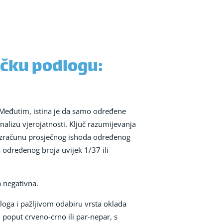
ičku podlogu:
. Međutim, istina je da samo određene
alizu vjerojatnosti. Ključ razumijevanja
m izračunu prosječnog ishoda određenog
 određenog broja uvijek 1/37 ili
a negativna.
oga i pažljivom odabiru vrsta oklada
 poput crveno-crno ili par-nepar, s