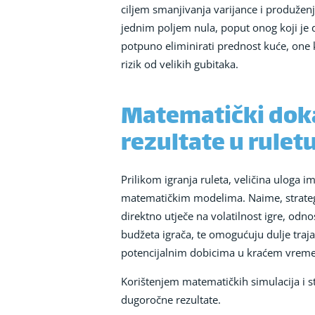
ciljem smanjivanja varijance i produženj
jednim poljem nula, poput onog koji je 
potpuno eliminirati prednost kuće, one
rizik od velikih gubitaka.
Matematički doka
rezultate u rulet
Prilikom igranja ruleta, veličina uloga 
matematičkim modelima. Naime, strategi
direktno utječe na volatilnost igre, odno
budžeta igrača, te omogućuju dulje trajan
potencijalnim dobicima u kraćem vrem
Korištenjem matematičkih simulacija i st
dugoročne rezultate.