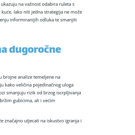
 ukazuju na važnost odabira ruleta s
kuće. Iako niti jedna strategija ne može
ju informiranijih odluka te smanjiti
 na dugoročne
ju brojne analize temeljene na
u kako veličina pojedinačnog uloga
ozi smanjuju rizik od brzog iscrpljivanja
 bržim gubicima, ali i većim
 značajno utjecati na iskustvo igranja i