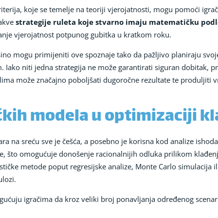
riterija, koje se temelje na teoriji vjerojatnosti, mogu pomoći igra
vakve
strategije ruleta koje stvarno imaju matematičku pod
anje vjerojatnost potpunog gubitka u kratkom roku.
asino mogu primijeniti ove spoznaje tako da pažljivo planiraju svo
 Iako niti jedna strategija ne može garantirati siguran dobitak, p
ma može značajno poboljšati dugoročne rezultate te produljiti v
čkih modela u optimizaciji k
ara na sreću sve je češća, a posebno je korisna kod analize ishoda 
e, što omogućuje donošenje racionalnijih odluka prilikom klađenja
tičke metode poput regresijske analize, Monte Carlo simulacija il
ulozi.
gućuju igračima da kroz veliki broj ponavljanja određenog scenar