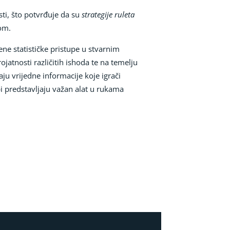
sti, što potvrđuje da su
strategije ruleta
lom.
ne statističke pristupe u stvarnim
rojatnosti različitih ishoda te na temelju
aju vrijedne informacije koje igrači
upi predstavljaju važan alat u rukama