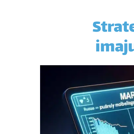
Strat
imaj