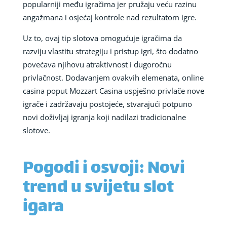
popularniji među igračima jer pružaju veću razinu
angažmana i osjećaj kontrole nad rezultatom igre.
Uz to, ovaj tip slotova omogućuje igračima da
razviju vlastitu strategiju i pristup igri, što dodatno
povećava njihovu atraktivnost i dugoročnu
privlačnost. Dodavanjem ovakvih elemenata, online
casina poput Mozzart Casina uspješno privlače nove
igrače i zadržavaju postojeće, stvarajući potpuno
novi doživljaj igranja koji nadilazi tradicionalne
slotove.
Pogodi i osvoji: Novi
trend u svijetu slot
igara