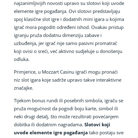
najzanimljivijih novosti upravo su slotovi koji uvode
elemente igre pogađanja. Ovi slotovi predstavljaju
spoj klasične slot igre i dodatnih mini igara u kojima
igrač mora pogoditi određeni ishod. Ovakav pristup
igranju pruža dodatnu dimenziju zabave i
uzbuđenja, jer igrač nije samo pasivni promatrač
koji ovisi o sreći, već aktivno sudjeluje u donošenju
odluka.
Primjerice, u Mozzart Casinu igrači mogu pronaći
niz slot igara koje sadrže upravo takve interaktivne
značajke.
Tijekom bonus rundi ili posebnih simbola, igraču se
pruža mogućnost da pogodi boju karte, simbol ili
neki drugi detalj, što može rezultirati povećanjem
dobitka ili dodatnim nagradama.
Slotovi koji
uvode elemente igre pogađanja
tako postaju sve