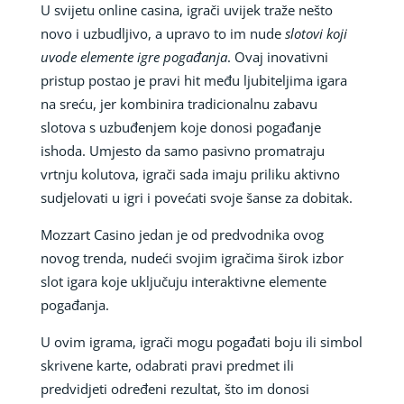
U svijetu online casina, igrači uvijek traže nešto
novo i uzbudljivo, a upravo to im nude
slotovi koji
uvode elemente igre pogađanja
. Ovaj inovativni
pristup postao je pravi hit među ljubiteljima igara
na sreću, jer kombinira tradicionalnu zabavu
slotova s uzbuđenjem koje donosi pogađanje
ishoda. Umjesto da samo pasivno promatraju
vrtnju kolutova, igrači sada imaju priliku aktivno
sudjelovati u igri i povećati svoje šanse za dobitak.
Mozzart Casino jedan je od predvodnika ovog
novog trenda, nudeći svojim igračima širok izbor
slot igara koje uključuju interaktivne elemente
pogađanja.
U ovim igrama, igrači mogu pogađati boju ili simbol
skrivene karte, odabrati pravi predmet ili
predvidjeti određeni rezultat, što im donosi