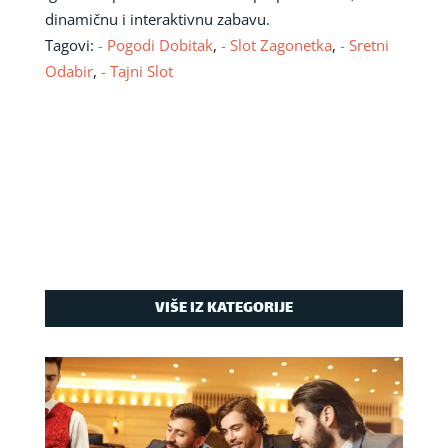
dinamičnu i interaktivnu zabavu.
Tagovi:
- Pogodi Dobitak
,
- Slot Zagonetka
,
- Sretni
Odabir
,
- Tajni Slot
VIŠE IZ KATEGORIJE