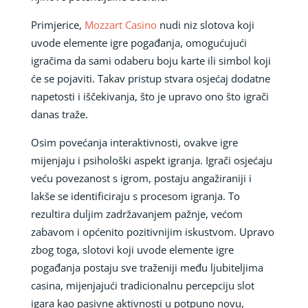
Primjerice,
Mozzart Casino
nudi niz slotova koji
uvode elemente igre pogađanja, omogućujući
igračima da sami odaberu boju karte ili simbol koji
će se pojaviti. Takav pristup stvara osjećaj dodatne
napetosti i iščekivanja, što je upravo ono što igrači
danas traže.
Osim povećanja interaktivnosti, ovakve igre
mijenjaju i psihološki aspekt igranja. Igrači osjećaju
veću povezanost s igrom, postaju angažiraniji i
lakše se identificiraju s procesom igranja. To
rezultira duljim zadržavanjem pažnje, većom
zabavom i općenito pozitivnijim iskustvom. Upravo
zbog toga, slotovi koji uvode elemente igre
pogađanja postaju sve traženiji među ljubiteljima
casina, mijenjajući tradicionalnu percepciju slot
igara kao pasivne aktivnosti u potpuno novu,