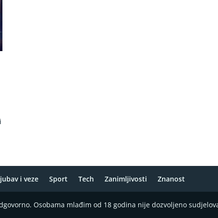
i
jubav i veze
Sport
Tech
Zanimljivosti
Znanost
 odgovorno. Osobama mlađim od 18 godina nije dozvoljeno sudjelov