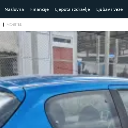
Naslovna
Financije
Ljepota i zdravlje
Ljubav i veze