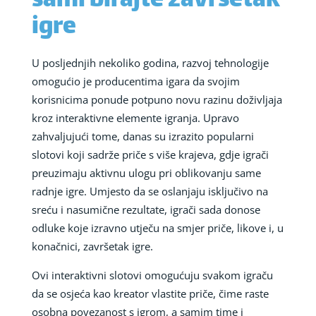
sami birajte završetak
igre
U posljednjih nekoliko godina, razvoj tehnologije
omogućio je producentima igara da svojim
korisnicima ponude potpuno novu razinu doživljaja
kroz interaktivne elemente igranja. Upravo
zahvaljujući tome, danas su izrazito popularni
slotovi koji sadrže priče s više krajeva, gdje igrači
preuzimaju aktivnu ulogu pri oblikovanju same
radnje igre. Umjesto da se oslanjaju isključivo na
sreću i nasumične rezultate, igrači sada donose
odluke koje izravno utječu na smjer priče, likove i, u
konačnici, završetak igre.
Ovi interaktivni slotovi omogućuju svakom igraču
da se osjeća kao kreator vlastite priče, čime raste
osobna povezanost s igrom, a samim time i