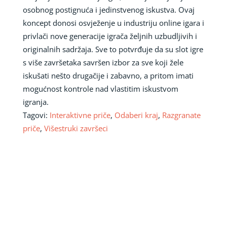
osobnog postignuća i jedinstvenog iskustva. Ovaj
koncept donosi osvježenje u industriju online igara i
privlači nove generacije igrača željnih uzbudljivih i
originalnih sadržaja. Sve to potvrđuje da su slot igre
s više završetaka savršen izbor za sve koji žele
iskušati nešto drugačije i zabavno, a pritom imati
mogućnost kontrole nad vlastitim iskustvom
igranja.
Tagovi:
Interaktivne priče
,
Odaberi kraj
,
Razgranate
priče
,
Višestruki završeci