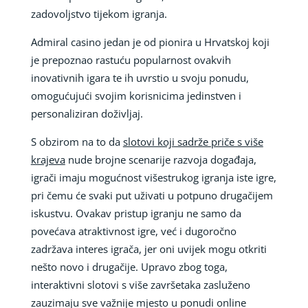
zadovoljstvo tijekom igranja.
Admiral casino jedan je od pionira u Hrvatskoj koji
je prepoznao rastuću popularnost ovakvih
inovativnih igara te ih uvrstio u svoju ponudu,
omogućujući svojim korisnicima jedinstven i
personaliziran doživljaj.
S obzirom na to da
slotovi koji sadrže priče s više
krajeva
nude brojne scenarije razvoja događaja,
igrači imaju mogućnost višestrukog igranja iste igre,
pri čemu će svaki put uživati u potpuno drugačijem
iskustvu. Ovakav pristup igranju ne samo da
povećava atraktivnost igre, već i dugoročno
zadržava interes igrača, jer oni uvijek mogu otkriti
nešto novo i drugačije. Upravo zbog toga,
interaktivni slotovi s više završetaka zasluženo
zauzimaju sve važnije mjesto u ponudi online