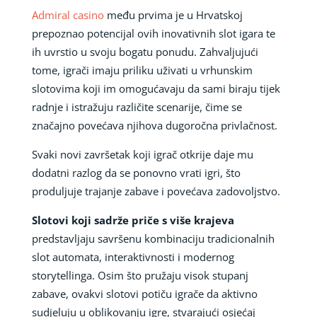
Admiral casino
među prvima je u Hrvatskoj
prepoznao potencijal ovih inovativnih slot igara te
ih uvrstio u svoju bogatu ponudu. Zahvaljujući
tome, igrači imaju priliku uživati u vrhunskim
slotovima koji im omogućavaju da sami biraju tijek
radnje i istražuju različite scenarije, čime se
značajno povećava njihova dugoročna privlačnost.
Svaki novi završetak koji igrač otkrije daje mu
dodatni razlog da se ponovno vrati igri, što
produljuje trajanje zabave i povećava zadovoljstvo.
Slotovi koji sadrže priče s više krajeva
predstavljaju savršenu kombinaciju tradicionalnih
slot automata, interaktivnosti i modernog
storytellinga. Osim što pružaju visok stupanj
zabave, ovakvi slotovi potiču igrače da aktivno
sudjeluju u oblikovanju igre, stvarajući osjećaj