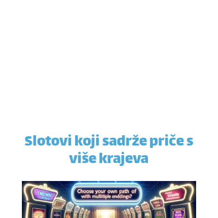
Slotovi koji sadrže priče s
više krajeva