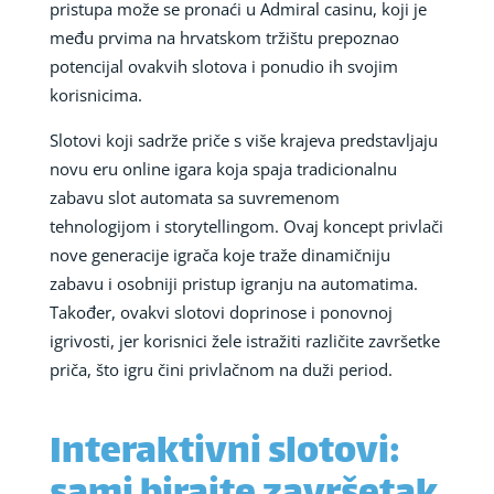
pristupa može se pronaći u Admiral casinu, koji je
među prvima na hrvatskom tržištu prepoznao
potencijal ovakvih slotova i ponudio ih svojim
korisnicima.
Slotovi koji sadrže priče s više krajeva predstavljaju
novu eru online igara koja spaja tradicionalnu
zabavu slot automata sa suvremenom
tehnologijom i storytellingom. Ovaj koncept privlači
nove generacije igrača koje traže dinamičniju
zabavu i osobniji pristup igranju na automatima.
Također, ovakvi slotovi doprinose i ponovnoj
igrivosti, jer korisnici žele istražiti različite završetke
priča, što igru čini privlačnom na duži period.
Interaktivni slotovi: