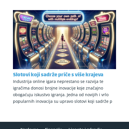
Slotovi koji sadrže priče s više krajeva
Industrija online igara neprestano se razvija te
igračima donosi brojne inovacije koje značajno
obogaćuju iskustvo igranja. Jedna od novijih i vrlo
popularnih inovacija su upravo slotovi koji sadrže p