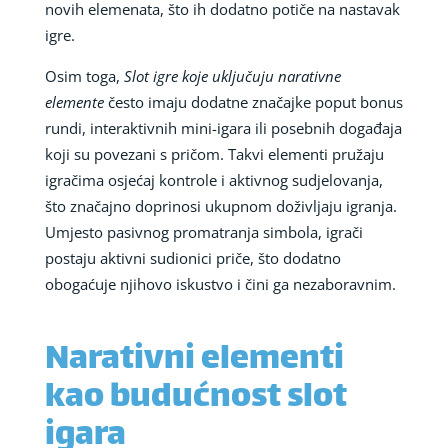
novih elemenata, što ih dodatno potiče na nastavak
igre.
Osim toga,
Slot igre koje uključuju narativne
elemente
često imaju dodatne značajke poput bonus
rundi, interaktivnih mini-igara ili posebnih događaja
koji su povezani s pričom. Takvi elementi pružaju
igračima osjećaj kontrole i aktivnog sudjelovanja,
što značajno doprinosi ukupnom doživljaju igranja.
Umjesto pasivnog promatranja simbola, igrači
postaju aktivni sudionici priče, što dodatno
obogaćuje njihovo iskustvo i čini ga nezaboravnim.
Narativni elementi
kao budućnost slot
igara