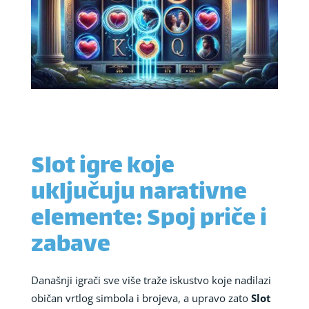
Slot igre koje
uključuju narativne
elemente: Spoj priče i
zabave
Današnji igrači sve više traže iskustvo koje nadilazi
običan vrtlog simbola i brojeva, a upravo zato
Slot