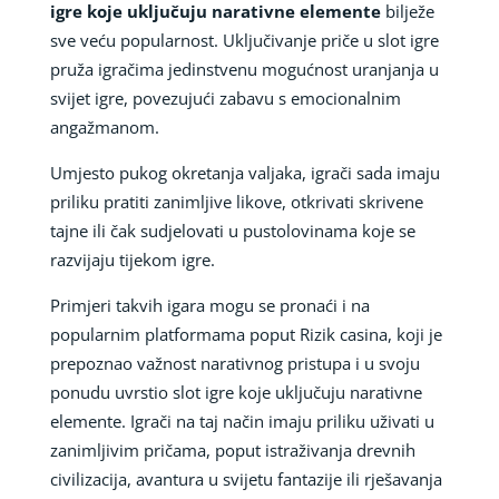
igre koje uključuju narativne elemente
bilježe
sve veću popularnost. Uključivanje priče u slot igre
pruža igračima jedinstvenu mogućnost uranjanja u
svijet igre, povezujući zabavu s emocionalnim
angažmanom.
Umjesto pukog okretanja valjaka, igrači sada imaju
priliku pratiti zanimljive likove, otkrivati skrivene
tajne ili čak sudjelovati u pustolovinama koje se
razvijaju tijekom igre.
Primjeri takvih igara mogu se pronaći i na
popularnim platformama poput Rizik casina, koji je
prepoznao važnost narativnog pristupa i u svoju
ponudu uvrstio slot igre koje uključuju narativne
elemente. Igrači na taj način imaju priliku uživati u
zanimljivim pričama, poput istraživanja drevnih
civilizacija, avantura u svijetu fantazije ili rješavanja