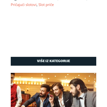
Pričajući slotovi
,
Slot priče
VIŠE IZ KATEGORIJE