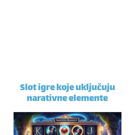
Slot igre koje uključuju
narativne elemente