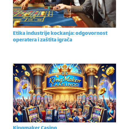
Etika industrije kockanja: odgovornost
operatera i zaštita igrača
Kingmaker Casino