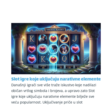
Slot igre koje uključuju narativne elemente
Današnji igrači sve više traže iskustvo koje nadilazi
običan vrtlog simbola i brojeva, a upravo zato Slot
igre koje uključuju narativne elemente bilježe sve
veću popularnost. Uključivanje priče u slot