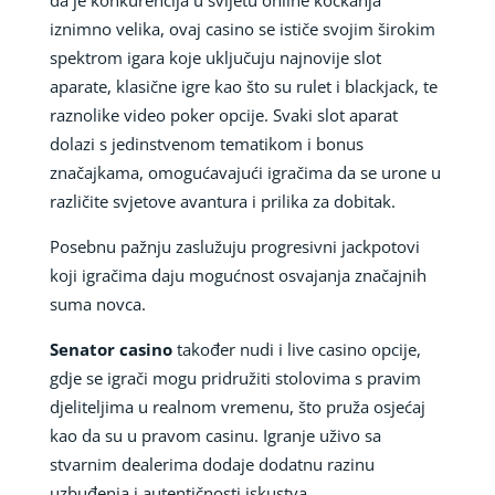
iznimno velika, ovaj casino se ističe svojim širokim
spektrom igara koje uključuju najnovije slot
aparate, klasične igre kao što su rulet i blackjack, te
raznolike video poker opcije. Svaki slot aparat
dolazi s jedinstvenom tematikom i bonus
značajkama, omogućavajući igračima da se urone u
različite svjetove avantura i prilika za dobitak.
Posebnu pažnju zaslužuju progresivni jackpotovi
koji igračima daju mogućnost osvajanja značajnih
suma novca.
Senator casino
također nudi i live casino opcije,
gdje se igrači mogu pridružiti stolovima s pravim
djeliteljima u realnom vremenu, što pruža osjećaj
kao da su u pravom casinu. Igranje uživo sa
stvarnim dealerima dodaje dodatnu razinu
uzbuđenja i autentičnosti iskustva.