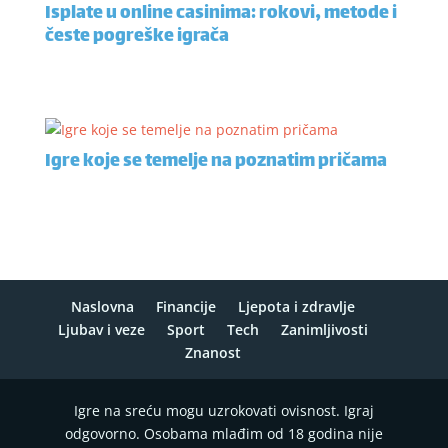
Isplate u online casinima: rokovi, metode i
česte pogreške igrača
Igre koje se temelje na poznatim pričama
Naslovna
Financije
Ljepota i zdravlje
Ljubav i veze
Sport
Tech
Zanimljivosti
Znanost
Igre na sreću mogu uzrokovati ovisnost. Igraj
odgovorno. Osobama mlađim od 18 godina nije