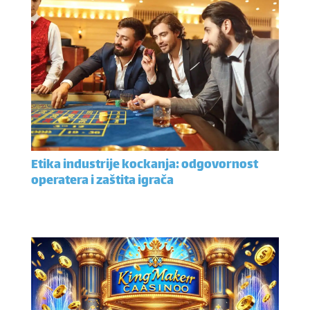
Etika industrije kockanja: odgovornost
operatera i zaštita igrača