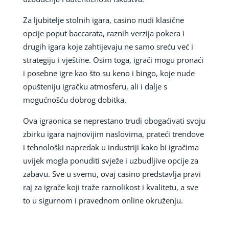
Za ljubitelje stolnih igara, casino nudi klasične
opcije poput baccarata, raznih verzija pokera i
drugih igara koje zahtijevaju ne samo sreću već i
strategiju i vještine. Osim toga, igrači mogu pronaći
i posebne igre kao što su keno i bingo, koje nude
opušteniju igračku atmosferu, ali i dalje s
mogućnošću dobrog dobitka.
Ova igraonica se neprestano trudi obogaćivati svoju
zbirku igara najnovijim naslovima, prateći trendove
i tehnološki napredak u industriji kako bi igračima
uvijek mogla ponuditi svježe i uzbudljive opcije za
zabavu. Sve u svemu, ovaj casino predstavlja pravi
raj za igrače koji traže raznolikost i kvalitetu, a sve
to u sigurnom i pravednom online okruženju.