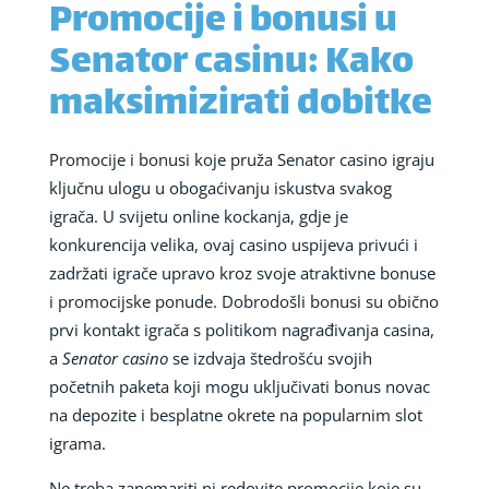
Promocije i bonusi u
Senator casinu: Kako
maksimizirati dobitke
Promocije i bonusi koje pruža Senator casino igraju
ključnu ulogu u obogaćivanju iskustva svakog
igrača. U svijetu online kockanja, gdje je
konkurencija velika, ovaj casino uspijeva privući i
zadržati igrače upravo kroz svoje atraktivne bonuse
i promocijske ponude. Dobrodošli bonusi su obično
prvi kontakt igrača s politikom nagrađivanja casina,
a
Senator casino
se izdvaja štedrošću svojih
početnih paketa koji mogu uključivati bonus novac
na depozite i besplatne okrete na popularnim slot
igrama.
Ne treba zanemariti ni redovite promocije koje su