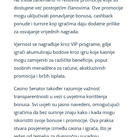
dostupne već postojećim članovima. Ove promocije
mogu uključivati ponavljanje bonusa, cashback
ponude i turnire koji igračima daju dodatne prilike
za osvajanje vrijednih nagrada.
Vjernost se nagrađuje kroz VIP programe, gdje
igrači akumuliraju bodove kroz igru koje kasnije
mogu zamijeniti za različite beneficije, poput
osobnih menadžera za račune, ekskluzivnih
promocija i bržih isplata.
Casino Senator također razumije važnost
transparentnosti u vezi s uvjetima korištenja
bonusa. Svi uvjeti su jasno navedeni, omogućujući
igračima da bez sumnje znaju kako i kada mogu
iskoristiti svoje bonuse i promocije. Ova praksa
stvara povjerenje između casina i igrača, što je
jedan od temelja za dugoročnu suradnju.