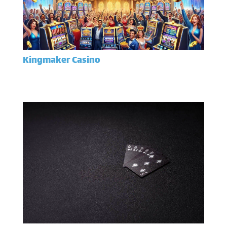
Kingmaker Casino