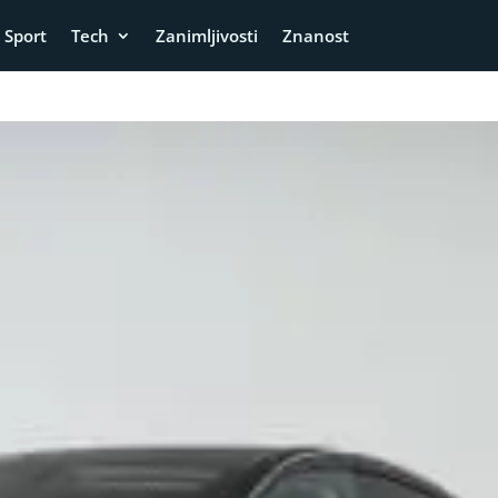
Sport
Tech
Zanimljivosti
Znanost