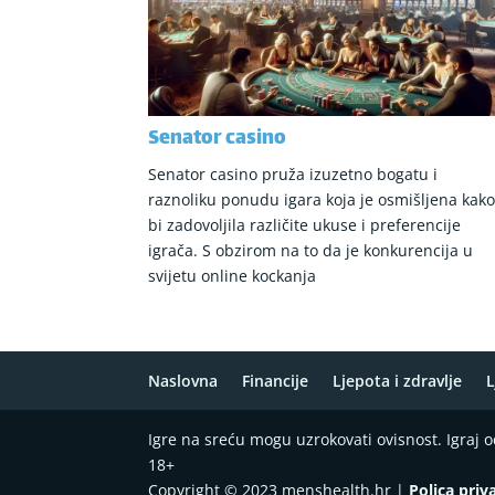
Senator casino
Senator casino pruža izuzetno bogatu i
raznoliku ponudu igara koja je osmišljena kak
bi zadovoljila različite ukuse i preferencije
igrača. S obzirom na to da je konkurencija u
svijetu online kockanja
Naslovna
Financije
Ljepota i zdravlje
L
Igre na sreću mogu uzrokovati ovisnost. Igraj
18+
Copyright © 2023 menshealth.hr |
Polica priv