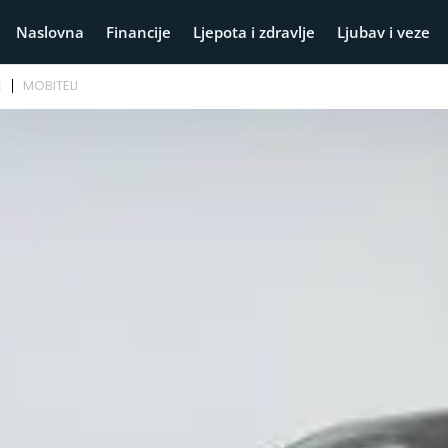
Naslovna
Financije
Ljepota i zdravlje
Ljubav i veze