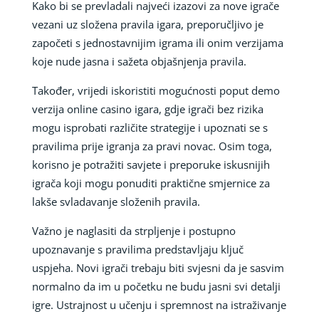
Kako bi se prevladali najveći izazovi za nove igrače
vezani uz složena pravila igara, preporučljivo je
započeti s jednostavnijim igrama ili onim verzijama
koje nude jasna i sažeta objašnjenja pravila.
Također, vrijedi iskoristiti mogućnosti poput demo
verzija online casino igara, gdje igrači bez rizika
mogu isprobati različite strategije i upoznati se s
pravilima prije igranja za pravi novac. Osim toga,
korisno je potražiti savjete i preporuke iskusnijih
igrača koji mogu ponuditi praktične smjernice za
lakše svladavanje složenih pravila.
Važno je naglasiti da strpljenje i postupno
upoznavanje s pravilima predstavljaju ključ
uspjeha. Novi igrači trebaju biti svjesni da je sasvim
normalno da im u početku ne budu jasni svi detalji
igre. Ustrajnost u učenju i spremnost na istraživanje