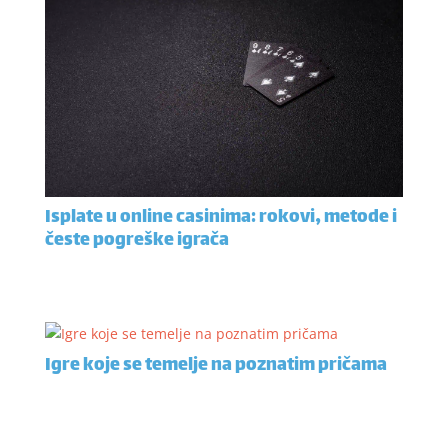
Isplate u online casinima: rokovi, metode i
česte pogreške igrača
Igre koje se temelje na poznatim pričama