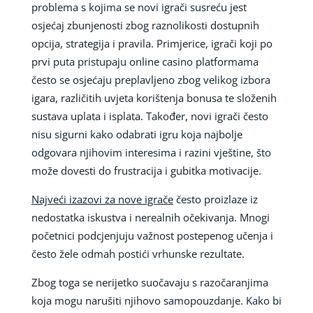
problema s kojima se novi igrači susreću jest
osjećaj zbunjenosti zbog raznolikosti dostupnih
opcija, strategija i pravila. Primjerice, igrači koji po
prvi puta pristupaju online casino platformama
često se osjećaju preplavljeno zbog velikog izbora
igara, različitih uvjeta korištenja bonusa te složenih
sustava uplata i isplata. Također, novi igrači često
nisu sigurni kako odabrati igru koja najbolje
odgovara njihovim interesima i razini vještine, što
može dovesti do frustracija i gubitka motivacije.
Najveći izazovi za nove igrače
često proizlaze iz
nedostatka iskustva i nerealnih očekivanja. Mnogi
početnici podcjenjuju važnost postepenog učenja i
često žele odmah postići vrhunske rezultate.
Zbog toga se nerijetko suočavaju s razočaranjima
koja mogu narušiti njihovo samopouzdanje. Kako bi