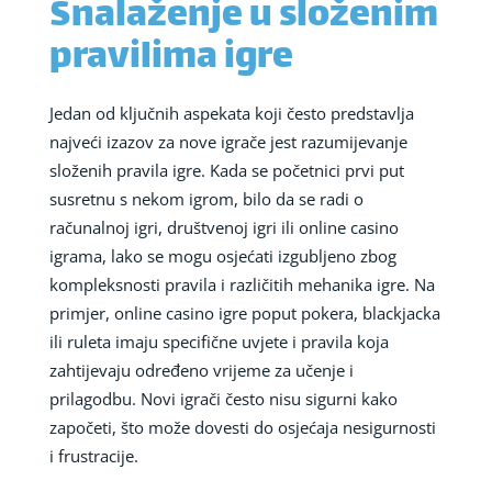
Snalaženje u složenim
pravilima igre
Jedan od ključnih aspekata koji često predstavlja
najveći izazov za nove igrače jest razumijevanje
složenih pravila igre. Kada se početnici prvi put
susretnu s nekom igrom, bilo da se radi o
računalnoj igri, društvenoj igri ili online casino
igrama, lako se mogu osjećati izgubljeno zbog
kompleksnosti pravila i različitih mehanika igre. Na
primjer, online casino igre poput pokera, blackjacka
ili ruleta imaju specifične uvjete i pravila koja
zahtijevaju određeno vrijeme za učenje i
prilagodbu. Novi igrači često nisu sigurni kako
započeti, što može dovesti do osjećaja nesigurnosti
i frustracije.