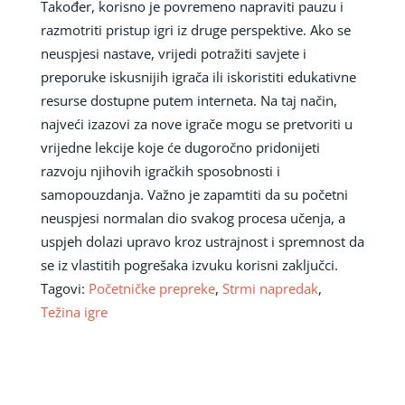
Također, korisno je povremeno napraviti pauzu i
razmotriti pristup igri iz druge perspektive. Ako se
neuspjesi nastave, vrijedi potražiti savjete i
preporuke iskusnijih igrača ili iskoristiti edukativne
resurse dostupne putem interneta. Na taj način,
najveći izazovi za nove igrače mogu se pretvoriti u
vrijedne lekcije koje će dugoročno pridonijeti
razvoju njihovih igračkih sposobnosti i
samopouzdanja. Važno je zapamtiti da su početni
neuspjesi normalan dio svakog procesa učenja, a
uspjeh dolazi upravo kroz ustrajnost i spremnost da
se iz vlastitih pogrešaka izvuku korisni zaključci.
Tagovi:
Početničke prepreke
,
Strmi napredak
,
Težina igre