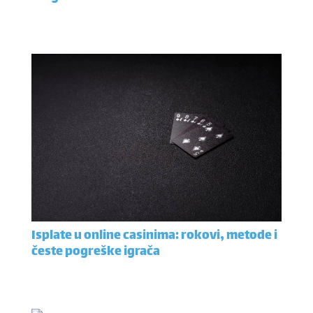
Isplate u online casinima: rokovi, metode i
česte pogreške igrača