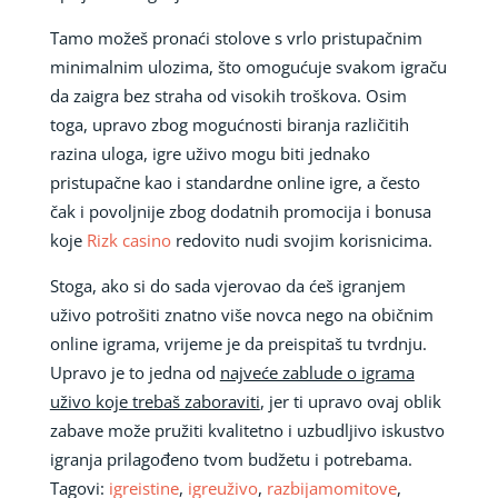
Tamo možeš pronaći stolove s vrlo pristupačnim
minimalnim ulozima, što omogućuje svakom igraču
da zaigra bez straha od visokih troškova. Osim
toga, upravo zbog mogućnosti biranja različitih
razina uloga, igre uživo mogu biti jednako
pristupačne kao i standardne online igre, a često
čak i povoljnije zbog dodatnih promocija i bonusa
koje
Rizk casino
redovito nudi svojim korisnicima.
Stoga, ako si do sada vjerovao da ćeš igranjem
uživo potrošiti znatno više novca nego na običnim
online igrama, vrijeme je da preispitaš tu tvrdnju.
Upravo je to jedna od
najveće zablude o igrama
uživo koje trebaš zaboraviti
, jer ti upravo ovaj oblik
zabave može pružiti kvalitetno i uzbudljivo iskustvo
igranja prilagođeno tvom budžetu i potrebama.
Tagovi:
igreistine
,
igreuživo
,
razbijamomitove
,