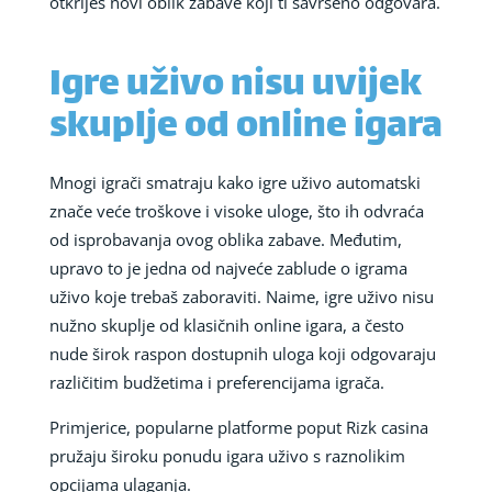
otkriješ novi oblik zabave koji ti savršeno odgovara.
Igre uživo nisu uvijek
skuplje od online igara
Mnogi igrači smatraju kako igre uživo automatski
znače veće troškove i visoke uloge, što ih odvraća
od isprobavanja ovog oblika zabave. Međutim,
upravo to je jedna od najveće zablude o igrama
uživo koje trebaš zaboraviti. Naime, igre uživo nisu
nužno skuplje od klasičnih online igara, a često
nude širok raspon dostupnih uloga koji odgovaraju
različitim budžetima i preferencijama igrača.
Primjerice, popularne platforme poput Rizk casina
pružaju široku ponudu igara uživo s raznolikim
opcijama ulaganja.