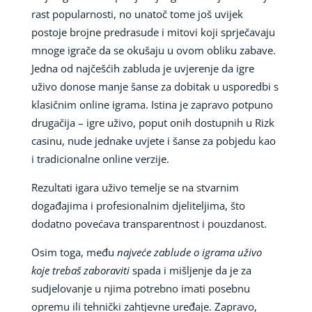
rast popularnosti, no unatoč tome još uvijek
postoje brojne predrasude i mitovi koji sprječavaju
mnoge igrače da se okušaju u ovom obliku zabave.
Jedna od najčešćih zabluda je uvjerenje da igre
uživo donose manje šanse za dobitak u usporedbi s
klasičnim online igrama. Istina je zapravo potpuno
drugačija – igre uživo, poput onih dostupnih u Rizk
casinu, nude jednake uvjete i šanse za pobjedu kao
i tradicionalne online verzije.
Rezultati igara uživo temelje se na stvarnim
događajima i profesionalnim djeliteljima, što
dodatno povećava transparentnost i pouzdanost.
Osim toga, među
najveće zablude o igrama uživo
koje trebaš zaboraviti
spada i mišljenje da je za
sudjelovanje u njima potrebno imati posebnu
opremu ili tehnički zahtjevne uređaje. Zapravo,