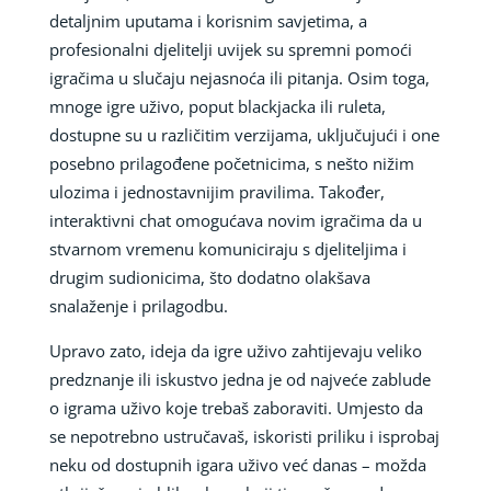
detaljnim uputama i korisnim savjetima, a
profesionalni djelitelji uvijek su spremni pomoći
igračima u slučaju nejasnoća ili pitanja. Osim toga,
mnoge igre uživo, poput blackjacka ili ruleta,
dostupne su u različitim verzijama, uključujući i one
posebno prilagođene početnicima, s nešto nižim
ulozima i jednostavnijim pravilima. Također,
interaktivni chat omogućava novim igračima da u
stvarnom vremenu komuniciraju s djeliteljima i
drugim sudionicima, što dodatno olakšava
snalaženje i prilagodbu.
Upravo zato, ideja da igre uživo zahtijevaju veliko
predznanje ili iskustvo jedna je od najveće zablude
o igrama uživo koje trebaš zaboraviti. Umjesto da
se nepotrebno ustručavaš, iskoristi priliku i isprobaj
neku od dostupnih igara uživo već danas – možda