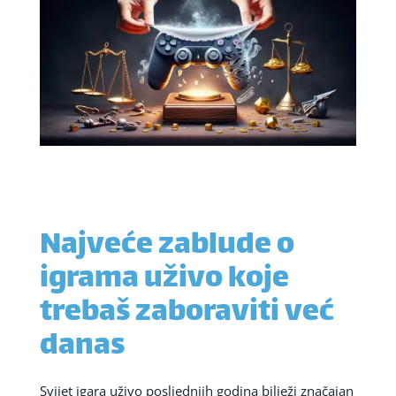
Najveće zablude o
igrama uživo koje
trebaš zaboraviti već
danas
Svijet igara uživo posljednjih godina bilježi značajan