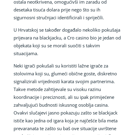
ostala neotkrivena, omogućivši im zaradu od
desetaka tisuća dolara prije nego što su ih
sigurnosni stručnjaci identificirali i spriječili.
U Hrvatskoj se također događalo nekoliko pokušaja
prijevara na blackjacku, a Cro casino bio je jedan od
objekata koji su se morali suočiti s takvim
situacijama.
Neki igrači pokušali su koristiti lažne igrače za
stolovima koji su, glumeći obične goste, diskretno
signalizirali vrijednosti karata svojim partnerima.
Takve metode zahtijevale su visoku razinu
koordinacije i preciznosti, ali su ipak primijećene
zahvaljujući budnosti iskusnog osoblja casina.
Ovakvi slučajevi jasno pokazuju zašto se blackjack
ističe kao jedna od igara koja je najčešće bila meta
prevaranata te zašto su baš ove situacije uvrštene