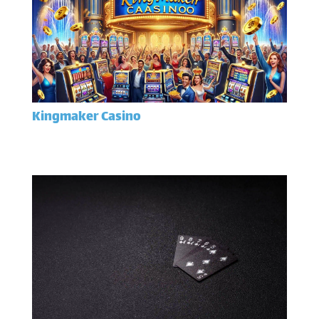
Kingmaker Casino