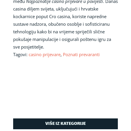
među
Najpoznatije casino prijevare u povijesti
. Danas
casina diljem svijeta, uključujući i hrvatske
kockarnice poput Cro casina, koriste napredne
sustave nadzora, obučeno osoblje i sofisticiranu
tehnologiju kako bi na vrijeme spriječili slične
pokušaje manipulacije i osigurali poštenu igru za
sve posjetitelje.
Tagovi:
casino prijevare
,
Poznati prevaranti
VIŠE IZ KATEGORIJE