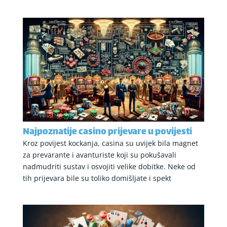
Najpoznatije casino prijevare u povijesti
Kroz povijest kockanja, casina su uvijek bila magnet
za prevarante i avanturiste koji su pokušavali
nadmudriti sustav i osvojiti velike dobitke. Neke od
tih prijevara bile su toliko domišljate i spekt