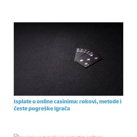
Isplate u online casinima: rokovi, metode i
česte pogreške igrača