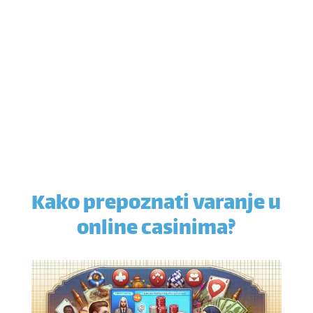
Kako prepoznati varanje u
online casinima?