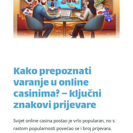
Kako prepoznati
varanje u online
casinima? – ključni
znakovi prijevare
Svijet online casina postao je vrlo popularan, no s
rastom popularnosti povećao se i broj prijevara.