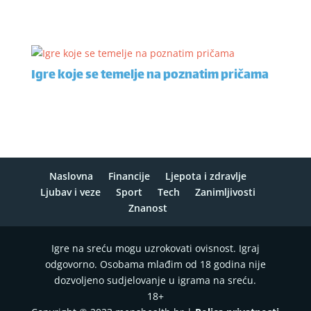
Igre koje se temelje na poznatim pričama
Naslovna
Financije
Ljepota i zdravlje
Ljubav i veze
Sport
Tech
Zanimljivosti
Znanost
Igre na sreću mogu uzrokovati ovisnost. Igraj
odgovorno. Osobama mlađim od 18 godina nije
dozvoljeno sudjelovanje u igrama na sreću.
18+