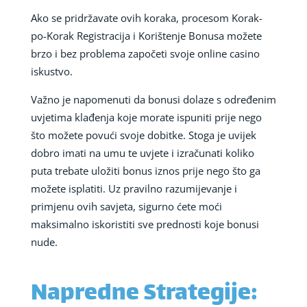
Ako se pridržavate ovih koraka, procesom Korak-
po-Korak Registracija i Korištenje Bonusa možete
brzo i bez problema započeti svoje online casino
iskustvo.
Važno je napomenuti da bonusi dolaze s određenim
uvjetima klađenja koje morate ispuniti prije nego
što možete povući svoje dobitke. Stoga je uvijek
dobro imati na umu te uvjete i izračunati koliko
puta trebate uložiti bonus iznos prije nego što ga
možete isplatiti. Uz pravilno razumijevanje i
primjenu ovih savjeta, sigurno ćete moći
maksimalno iskoristiti sve prednosti koje bonusi
nude.
Napredne Strategije: