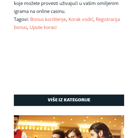
koje možete provesti uživajući u vašim omiljenim
igrama na online casinu.
Tagovi:
Bonus korištenje
,
Korak vodič
,
Registracija
bonus
,
Upute koraci
VIŠE IZ KATEGORIJE