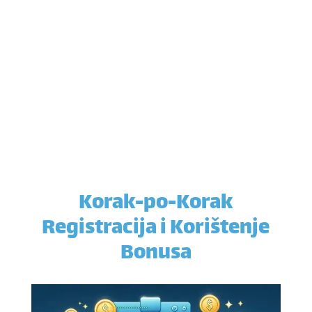
Korak-po-Korak
Registracija i Korištenje
Bonusa