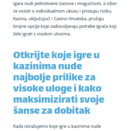
igara nudi jedinstvene izazove i mogućnosti, a izbor
će ovisiti o individualnom ukusu i pristupu riziku.
Kazina, uključujući i Casino Hrvatska, pružaju
brojne opcije koje zadovoljavaju potrebe igrača koji
žele igrati s visokim ulozima.
Otkrijte koje igre u
kazinima nude
najbolje prilike za
visoke uloge i kako
maksimizirati svoje
šanse za dobitak
Kada istražujemo koje igre u kazinima nude