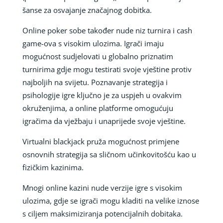
šanse za osvajanje značajnog dobitka.
Online poker sobe također nude niz turnira i cash
game-ova s visokim ulozima. Igrači imaju
mogućnost sudjelovati u globalno priznatim
turnirima gdje mogu testirati svoje vještine protiv
najboljih na svijetu. Poznavanje strategija i
psihologije igre ključno je za uspjeh u ovakvim
okruženjima, a online platforme omogućuju
igračima da vježbaju i unaprijede svoje vještine.
Virtualni blackjack pruža mogućnost primjene
osnovnih strategija sa sličnom učinkovitošću kao u
fizičkim kazinima.
Mnogi online kazini nude verzije igre s visokim
ulozima, gdje se igrači mogu kladiti na velike iznose
s ciljem maksimiziranja potencijalnih dobitaka.