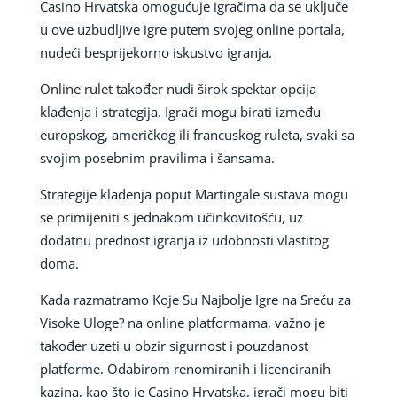
Casino Hrvatska omogućuje igračima da se uključe
u ove uzbudljive igre putem svojeg online portala,
nudeći besprijekorno iskustvo igranja.
Online rulet također nudi širok spektar opcija
klađenja i strategija. Igrači mogu birati između
europskog, američkog ili francuskog ruleta, svaki sa
svojim posebnim pravilima i šansama.
Strategije klađenja poput Martingale sustava mogu
se primijeniti s jednakom učinkovitošću, uz
dodatnu prednost igranja iz udobnosti vlastitog
doma.
Kada razmatramo Koje Su Najbolje Igre na Sreću za
Visoke Uloge? na online platformama, važno je
također uzeti u obzir sigurnost i pouzdanost
platforme. Odabirom renomiranih i licenciranih
kazina, kao što je Casino Hrvatska, igrači mogu biti