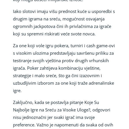
Iako slotovi imaju višu prednost kuće u usporedbi s
drugim igrama na sreću, mogućnost osvajanja
ogromnih jackpotova čini ih privlačnima za igrače
koji su spremni riskirati veće svote novca.
Za one koji vole igru pokera, turniri i cash game-ovi
s visokim ulozima predstavljaju savršenu priliku za
testiranje svojih vještina protiv drugih vrhunskih
igrača. Poker zahtijeva kombinaciju vještine,
strategije i malo sreće, što ga čini izazovnim i
uzbudljivim izborom za one koji traže adrenalinske
igre.
Zaključno, kada se postavlja pitanje Koje Su
Najbolje Igre na Sreću za Visoke Uloge?, odgovori
nisu jednoznačni jer svaki igrač ima svoje
preference. Važno je napomenuti da svaka od ovih