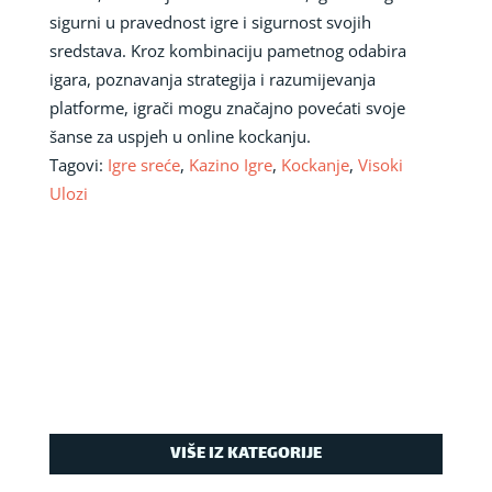
sigurni u pravednost igre i sigurnost svojih
sredstava. Kroz kombinaciju pametnog odabira
igara, poznavanja strategija i razumijevanja
platforme, igrači mogu značajno povećati svoje
šanse za uspjeh u online kockanju.
Tagovi:
Igre sreće
,
Kazino Igre
,
Kockanje
,
Visoki
Ulozi
VIŠE IZ KATEGORIJE