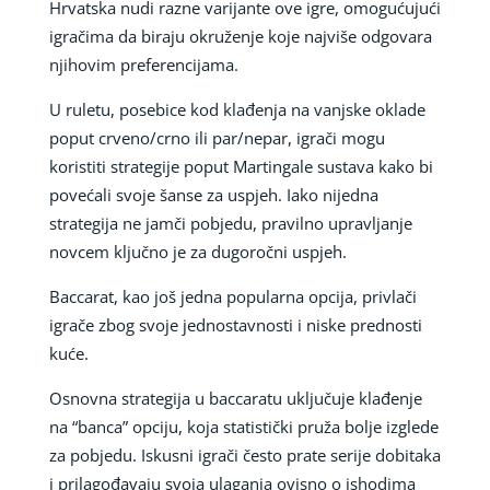
Hrvatska nudi razne varijante ove igre, omogućujući
igračima da biraju okruženje koje najviše odgovara
njihovim preferencijama.
U ruletu, posebice kod klađenja na vanjske oklade
poput crveno/crno ili par/nepar, igrači mogu
koristiti strategije poput Martingale sustava kako bi
povećali svoje šanse za uspjeh. Iako nijedna
strategija ne jamči pobjedu, pravilno upravljanje
novcem ključno je za dugoročni uspjeh.
Baccarat, kao još jedna popularna opcija, privlači
igrače zbog svoje jednostavnosti i niske prednosti
kuće.
Osnovna strategija u baccaratu uključuje klađenje
na “banca” opciju, koja statistički pruža bolje izglede
za pobjedu. Iskusni igrači često prate serije dobitaka
i prilagođavaju svoja ulaganja ovisno o ishodima