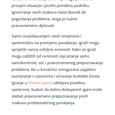
procjeni situacije i pružiti potrebnu podršku.
Ignoriranje ranih znakova često dovodi do
pogoršanja problema, stoga je nužno
pravovremeno djelovati.
Samo osvještavanjem ranih simptoma i
spremnošću na promjenu ponašanja, igrači mogu
spriječiti razvoj ozbiljne ovisnosti. Kako se igrači
mogu zaštititi od ovisnosti nije pitanje samo
samokontrole, već i pravovremenog prepoznavanja
problema, što u konačnici omogućava uspješno
suočavanje s izazovima i očuvanje kvalitete života.
Igranje u
Online casino
zahtijeva posebnu
opreznost, budući da stalna dostupnost igara može
otežati pravovremeno prepoznavanje prvih
znakova problematičnog ponašanja.