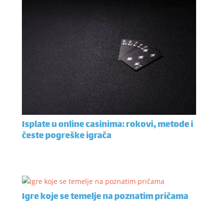
Isplate u online casinima: rokovi, metode i
česte pogreške igrača
Igre koje se temelje na poznatim pričama