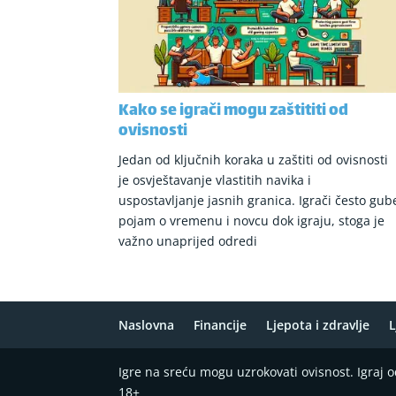
Kako se igrači mogu zaštititi od
ovisnosti
Jedan od ključnih koraka u zaštiti od ovisnosti
je osvještavanje vlastitih navika i
uspostavljanje jasnih granica. Igrači često gub
pojam o vremenu i novcu dok igraju, stoga je
važno unaprijed odredi
Naslovna
Financije
Ljepota i zdravlje
L
Igre na sreću mogu uzrokovati ovisnost. Igraj
18+