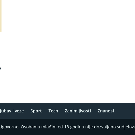
e
jubav i veze
Sport
Tech
Zanimljivosti
Znanost
 odgovorno. Osobama mlađim od 18 godina nije dozvoljeno sudjelov