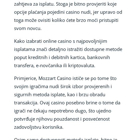
zahtjeva za isplatu. Stoga je bitno provjeriti koje
opcije plaćanja pojedini casino nudi, jer upravo od
toga može ovisiti koliko ćete brzo moći pristupiti
svom novcu.
Kako izabrati online casino s najpovoljnijim
isplatama znači detaljno istražiti dostupne metode
poput kreditnih i debitnih kartica, bankovnih
transfera, e-novčanika ili kriptovaluta.
Primjerice, Mozzart Casino ističe se po tome što
svojim igračima nudi širok izbor provjerenih i
sigurnih metoda isplate, kao i brzu obradu
transakcija. Ovaj casino posebno brine o tome da
igrači ne čekaju nepotrebno dugo, što ujedno
potvrđuje njihovu pouzdanost i posvećenost
zadovoljstvu korisnika.
Osim same dostupnosti metoda isplate, bitno je