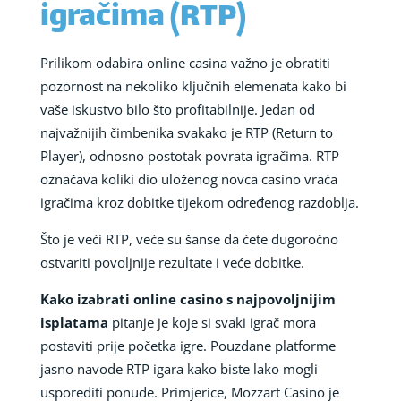
igračima (RTP)
Prilikom odabira online casina važno je obratiti
pozornost na nekoliko ključnih elemenata kako bi
vaše iskustvo bilo što profitabilnije. Jedan od
najvažnijih čimbenika svakako je RTP (Return to
Player), odnosno postotak povrata igračima. RTP
označava koliki dio uloženog novca casino vraća
igračima kroz dobitke tijekom određenog razdoblja.
Što je veći RTP, veće su šanse da ćete dugoročno
ostvariti povoljnije rezultate i veće dobitke.
Kako izabrati online casino s najpovoljnijim
isplatama
pitanje je koje si svaki igrač mora
postaviti prije početka igre. Pouzdane platforme
jasno navode RTP igara kako biste lako mogli
usporediti ponude. Primjerice, Mozzart Casino je