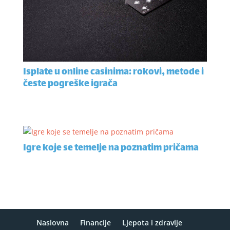
Isplate u online casinima: rokovi, metode i
česte pogreške igrača
Igre koje se temelje na poznatim pričama
Naslovna
Financije
Ljepota i zdravlje