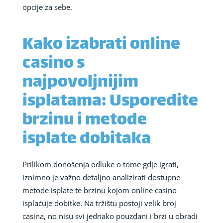
opcije za sebe.
Kako izabrati online
casino s
najpovoljnijim
isplatama: Usporedite
brzinu i metode
isplate dobitaka
Prilikom donošenja odluke o tome gdje igrati,
iznimno je važno detaljno analizirati dostupne
metode isplate te brzinu kojom online casino
isplaćuje dobitke. Na tržištu postoji velik broj
casina, no nisu svi jednako pouzdani i brzi u obradi