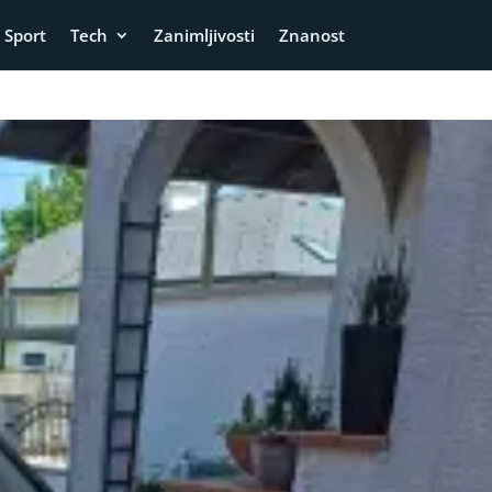
Sport
Tech
Zanimljivosti
Znanost