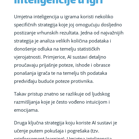
inteligencije u igri
Umjetna inteligencija u igrama koristi nekoliko
specifičnih strategija koje joj omogućuju dosljedno
postizanje vrhunskih rezultata. Jedna od najvažnijih
strategija je analiza velikih količina podataka i
donošenje odluka na temelju statističkih
vjerojatnosti. Primjerice, AI sustavi detaljno
proučavaju prijašnje poteze, ishode i obrasce
ponašanja igrača te na temelju tih podataka
predviđaju buduće poteze protivnika.
Takav pristup znatno se razlikuje od ljudskog
razmišljanja koje je često vođeno intuicijom i
emocijama.
Druga ključna strategija koju koriste AI sustavi je
učenje putem pokušaja i pogrešaka (tzv.
reinforcement learning). Umjetna inteligencija