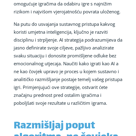
omogućuje igračima da odabiru igre s najnižim
rizikom i najvišom vjerojatnošću povrata uloženog.
Na putu do usvajanja sustavnog pristupa kakvog
koristi umjetna inteligencija, ključno je razviti
disciplinu i strpljenje. AI strategija podrazumijeva da
jasno definirate svoje ciljeve, pažljivo analizirate
svaku situaciju i donosite promišljene odluke bez
emocionalnog utjecaja. Naučiti kako igrati kao AI a
ne kao čovjek upravo je proces u kojem sustavno i
analitičko razmišljanje postaje temelj vašeg pristupa
igri. Primjenjujući ove strategije, ostvarit ćete
značajnu prednost pred ostalim igračima i
poboljšati svoje rezultate u različitim igrama.
Razmišljaj poput