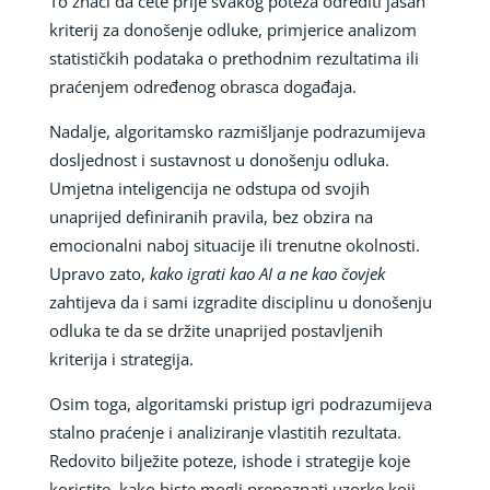
To znači da ćete prije svakog poteza odrediti jasan
kriterij za donošenje odluke, primjerice analizom
statističkih podataka o prethodnim rezultatima ili
praćenjem određenog obrasca događaja.
Nadalje, algoritamsko razmišljanje podrazumijeva
dosljednost i sustavnost u donošenju odluka.
Umjetna inteligencija ne odstupa od svojih
unaprijed definiranih pravila, bez obzira na
emocionalni naboj situacije ili trenutne okolnosti.
Upravo zato,
kako igrati kao AI a ne kao čovjek
zahtijeva da i sami izgradite disciplinu u donošenju
odluka te da se držite unaprijed postavljenih
kriterija i strategija.
Osim toga, algoritamski pristup igri podrazumijeva
stalno praćenje i analiziranje vlastitih rezultata.
Redovito bilježite poteze, ishode i strategije koje
koristite, kako biste mogli prepoznati uzorke koji