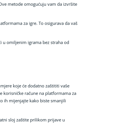
e. Ove metode omogućuju vam da izvršite
 platformama za igre. To osigurava da vaš
ći u omiljenim igrama bez straha od
mjere koje će dodatno zaštititi vaše
voje korisničke račune na platformama za
o ih mijenjajte kako biste smanjili
ni sloj zaštite prilikom prijave u