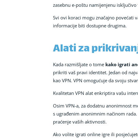
zasebnu e-poštu namijenjenu isključivo 
Svi ovi koraci mogu značajno povećati v
informacije biti dostupne drugima.
Alati za prikrivan
Kada razmišljate o tome
kako igrati a
prikriti vaš pravi identitet. Jedan od na
kao VPN. VPN omogućuje da svoju stvarn
Kvalitetan VPN alat enkriptira vašu inte
Osim VPN-a, za dodatnu anonimnost možete
s ugrađenim anonimnim načinom rada. Tak
praćenje vaših aktivnosti.
Ako volite igrati online igre ili posjeću