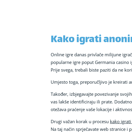
Kako igrati anon
Online igre danas privlače milijune igrača
popularne igre poput Germania casino igar
Prije svega, trebali biste paziti da ne ko
Umjesto toga, preporučljivo je kreirati a
Također, izbjegavajte povezivanje svoji
vas lakše identificiraju ili prate. Doda
otežava praćenje vaše lokacije i aktivnos
Drugi važan korak u procesu
kako igrat
Na taj način sprječavate web stranice i 