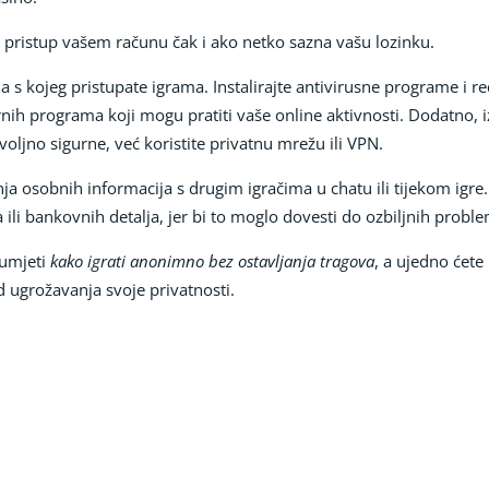
n pristup vašem računu čak i ako netko sazna vašu lozinku.
a s kojeg pristupate igrama. Instalirajte antivirusne programe i re
jernih programa koji mogu pratiti vaše online aktivnosti. Dodatno,
voljno sigurne, već koristite privatnu mrežu ili VPN.
ja osobnih informacija s drugim igračima u chatu ili tijekom igre. 
ili bankovnih detalja, jer bi to moglo dovesti do ozbiljnih probl
zumjeti
kako igrati anonimno bez ostavljanja tragova
, a ujedno ćete
 ugrožavanja svoje privatnosti.