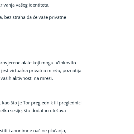
ivanja vašeg identiteta.
, bez straha da će vaše privatne
 provjerene alate koji mogu učinkovito
 jest virtualna privatna mreža, poznatija
aših aktivnosti na mreži.
kao što je Tor preglednik ili preglednici
etka sesije, što dodatno otežava
istiti i anonimne načine plaćanja,