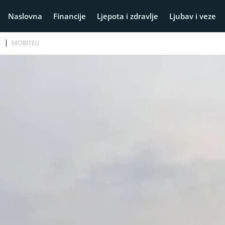
Naslovna
Financije
Ljepota i zdravlje
Ljubav i veze