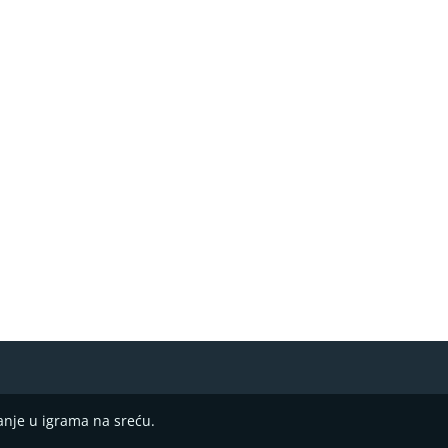
anje u igrama na sreću.