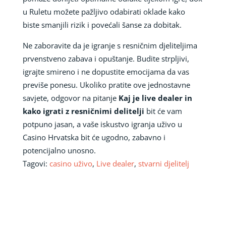
u Ruletu možete pažljivo odabirati oklade kako
biste smanjili rizik i povećali šanse za dobitak.
Ne zaboravite da je igranje s resničnim djeliteljima
prvenstveno zabava i opuštanje. Budite strpljivi,
igrajte smireno i ne dopustite emocijama da vas
previše ponesu. Ukoliko pratite ove jednostavne
savjete, odgovor na pitanje
Kaj je live dealer in
kako igrati z resničnimi delitelji
bit će vam
potpuno jasan, a vaše iskustvo igranja uživo u
Casino Hrvatska bit će ugodno, zabavno i
potencijalno unosno.
Tagovi:
casino uživo
,
Live dealer
,
stvarni djelitelj