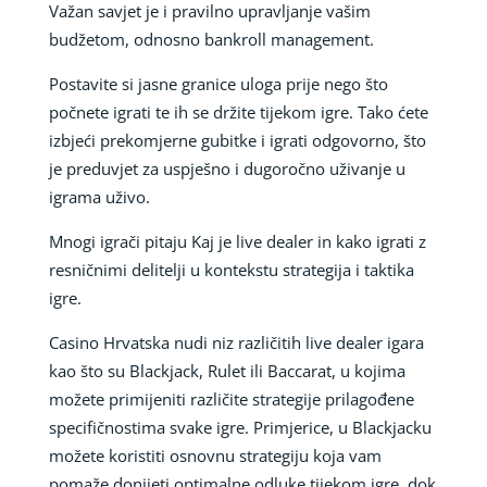
Važan savjet je i pravilno upravljanje vašim
budžetom, odnosno bankroll management.
Postavite si jasne granice uloga prije nego što
počnete igrati te ih se držite tijekom igre. Tako ćete
izbjeći prekomjerne gubitke i igrati odgovorno, što
je preduvjet za uspješno i dugoročno uživanje u
igrama uživo.
Mnogi igrači pitaju Kaj je live dealer in kako igrati z
resničnimi delitelji u kontekstu strategija i taktika
igre.
Casino Hrvatska nudi niz različitih live dealer igara
kao što su Blackjack, Rulet ili Baccarat, u kojima
možete primijeniti različite strategije prilagođene
specifičnostima svake igre. Primjerice, u Blackjacku
možete koristiti osnovnu strategiju koja vam
pomaže donijeti optimalne odluke tijekom igre, dok