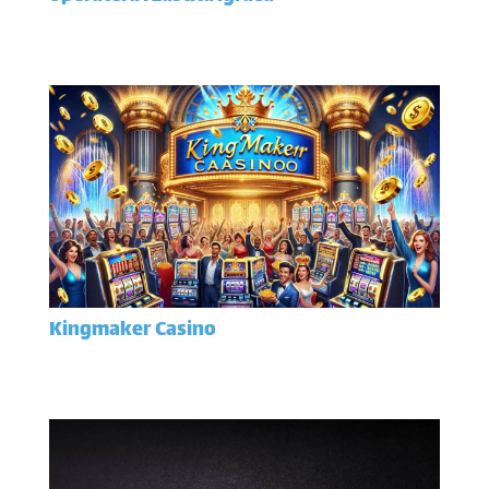
Kingmaker Casino