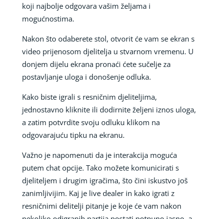
koji najbolje odgovara vašim željama i
mogućnostima.
Nakon što odaberete stol, otvorit će vam se ekran s
video prijenosom djelitelja u stvarnom vremenu. U
donjem dijelu ekrana pronaći ćete sučelje za
postavljanje uloga i donošenje odluka.
Kako biste igrali s resničnim djeliteljima,
jednostavno kliknite ili dodirnite željeni iznos uloga,
a zatim potvrdite svoju odluku klikom na
odgovarajuću tipku na ekranu.
Važno je napomenuti da je interakcija moguća
putem chat opcije. Tako možete komunicirati s
djeliteljem i drugim igračima, što čini iskustvo još
zanimljivijim. Kaj je live dealer in kako igrati z
resničnimi delitelji pitanje je koje će vam nakon
nekoliko odigranih partija postati potpuno jasno, a