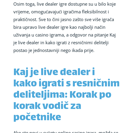
Osim toga, live dealer igre dostupne su u bilo koje
vrijeme, omogućavajući igračima fleksibilnost i
praktičnost. Sve to čini jasno zašto sve više igrača
bira upravo live dealer igre kao najbolji način
uživanja u casino igrama, a odgovor na pitanje Kaj
je live dealer in kako igrati z resničnimi delitelji
postao je jednostavniji nego ikada prije.
Kaj je live dealer i
kako igrati s resničnim
deliteljima: Korak po
korak vodič za
početnike
Ako ste novi u svijetu online casino igara, možda se