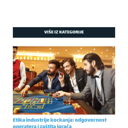
VIŠE IZ KATEGORIJE
Etika industrije kockanja: odgovornost
operatera i zaštita igrača