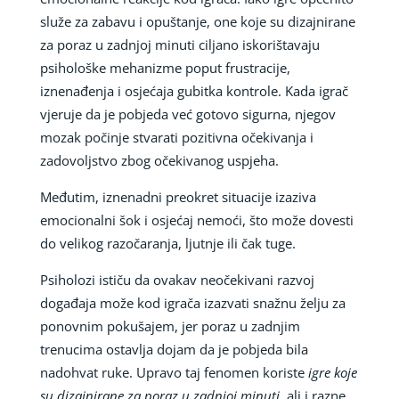
služe za zabavu i opuštanje, one koje su dizajnirane
za poraz u zadnjoj minuti ciljano iskorištavaju
psihološke mehanizme poput frustracije,
iznenađenja i osjećaja gubitka kontrole. Kada igrač
vjeruje da je pobjeda već gotovo sigurna, njegov
mozak počinje stvarati pozitivna očekivanja i
zadovoljstvo zbog očekivanog uspjeha.
Međutim, iznenadni preokret situacije izaziva
emocionalni šok i osjećaj nemoći, što može dovesti
do velikog razočaranja, ljutnje ili čak tuge.
Psiholozi ističu da ovakav neočekivani razvoj
događaja može kod igrača izazvati snažnu želju za
ponovnim pokušajem, jer poraz u zadnjim
trenucima ostavlja dojam da je pobjeda bila
nadohvat ruke. Upravo taj fenomen koriste
igre koje
su dizajnirane za poraz u zadnjoj minuti
, ali i razne