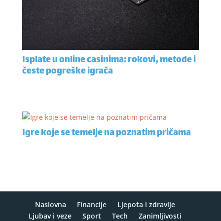
Isplate u online casinima: rokovi, metode i
česte pogreške igrača
Igre koje se temelje na poznatim pričama
Naslovna
Financije
Ljepota i zdravlje
Ljubav i veze
Sport
Tech
Zanimljivosti