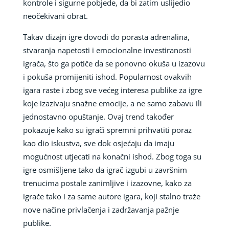
kontrole i sigurne pobjede, da bi zatim uslijedio
neočekivani obrat.
Takav dizajn igre dovodi do porasta adrenalina,
stvaranja napetosti i emocionalne investiranosti
igrača, što ga potiče da se ponovno okuša u izazovu
i pokuša promijeniti ishod. Popularnost ovakvih
igara raste i zbog sve većeg interesa publike za igre
koje izazivaju snažne emocije, a ne samo zabavu ili
jednostavno opuštanje. Ovaj trend također
pokazuje kako su igrači spremni prihvatiti poraz
kao dio iskustva, sve dok osjećaju da imaju
mogućnost utjecati na konačni ishod. Zbog toga su
igre osmišljene tako da igrač izgubi u završnim
trenucima postale zanimljive i izazovne, kako za
igrače tako i za same autore igara, koji stalno traže
nove načine privlačenja i zadržavanja pažnje
publike.