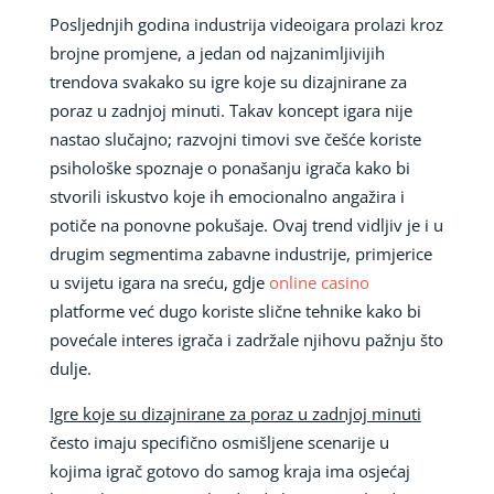
Posljednjih godina industrija videoigara prolazi kroz
brojne promjene, a jedan od najzanimljivijih
trendova svakako su igre koje su dizajnirane za
poraz u zadnjoj minuti. Takav koncept igara nije
nastao slučajno; razvojni timovi sve češće koriste
psihološke spoznaje o ponašanju igrača kako bi
stvorili iskustvo koje ih emocionalno angažira i
potiče na ponovne pokušaje. Ovaj trend vidljiv je i u
drugim segmentima zabavne industrije, primjerice
u svijetu igara na sreću, gdje
online casino
platforme već dugo koriste slične tehnike kako bi
povećale interes igrača i zadržale njihovu pažnju što
dulje.
Igre koje su dizajnirane za poraz u zadnjoj minuti
često imaju specifično osmišljene scenarije u
kojima igrač gotovo do samog kraja ima osjećaj