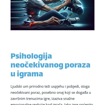
Psihologija
neočekivanog poraza
u igrama
Ljudski um prirodno teži uspjehu i pobjedi, stoga
neočekivani poraz, posebno onaj koji se događa u
završnim trenucima igre, izaziva snažne
emocionalne reakcije kod igrača. Iako igre općenito