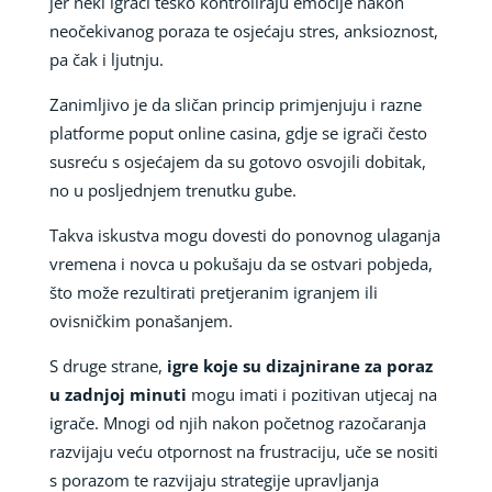
jer neki igrači teško kontroliraju emocije nakon
neočekivanog poraza te osjećaju stres, anksioznost,
pa čak i ljutnju.
Zanimljivo je da sličan princip primjenjuju i razne
platforme poput online casina, gdje se igrači često
susreću s osjećajem da su gotovo osvojili dobitak,
no u posljednjem trenutku gube.
Takva iskustva mogu dovesti do ponovnog ulaganja
vremena i novca u pokušaju da se ostvari pobjeda,
što može rezultirati pretjeranim igranjem ili
ovisničkim ponašanjem.
S druge strane,
igre koje su dizajnirane za poraz
u zadnjoj minuti
mogu imati i pozitivan utjecaj na
igrače. Mnogi od njih nakon početnog razočaranja
razvijaju veću otpornost na frustraciju, uče se nositi
s porazom te razvijaju strategije upravljanja