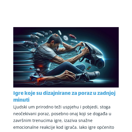
Igre koje su dizajnirane za poraz u zadnjoj
minuti
Ljudski um prirodno teži uspjehu i pobjedi, stoga
neočekivani poraz, posebno onaj koji se događa u
završnim trenucima igre, izaziva snažne
emocionalne reakcije kod igrača. Iako igre općenito