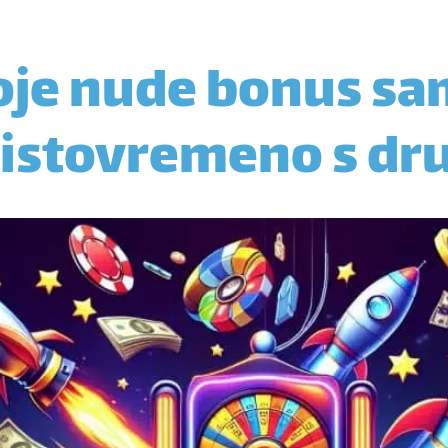
oje nude bonus s
 istovremeno s d