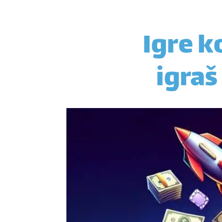
Igre k
igraš