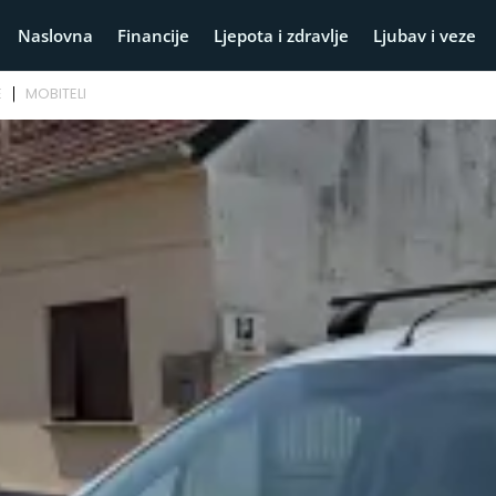
Naslovna
Financije
Ljepota i zdravlje
Ljubav i veze