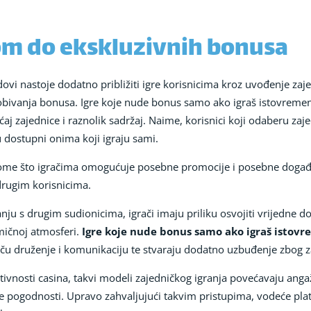
om do ekskluzivnih bonusa
ovi nastoje dodatno približiti igre korisnicima kroz uvođenje zaj
dobivanja bonusa. Igre koje nude bonus samo ako igraš istovreme
aj zajednice i raznolik sadržaj. Naime, korisnici koji odaberu za
 dostupni onima koji igraju sami.
ome što igračima omogućuje posebne promocije i posebne događaj
drugim korisnicima.
 s drugim sudionicima, igrači imaju priliku osvojiti vrijedne do
amičnoj atmosferi.
Igre koje nude bonus samo ako igraš istov
ču druženje i komunikaciju te stvaraju dodatno uzbuđenje zbog za
ivnosti casina, takvi modeli zajedničkog igranja povećavaju angaž
e pogodnosti. Upravo zahvaljujući takvim pristupima, vodeće pla