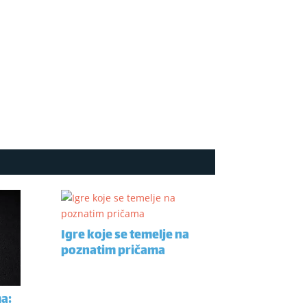
Igre koje se temelje na
poznatim pričama
ma: