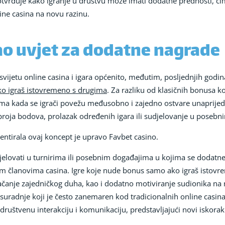
otvrđuje kako igranje u društvu može imati dodatne prednosti, č
ine casina na novu razinu.
ao uvjet za dodatne nagrade
 svijetu online casina i igara općenito, međutim, posljednjih godi
ko igraš istovremeno s drugima
. Za razliku od klasičnih bonusa k
jama kada se igrači povežu međusobno i zajedno ostvare unaprijed 
roja bodova, prolazak određenih igara ili sudjelovanje u posebn
entirala ovaj koncept je upravo Favbet casino.
jelovati u turnirima ili posebnim događajima u kojima se dodatn
im članovima casina. Igre koje nude bonus samo ako igraš istovr
jačanje zajedničkog duha, kao i dodatno motiviranje sudionika na
 suradnje koji je često zanemaren kod tradicionalnih online casi
društvenu interakciju i komunikaciju, predstavljajući novi iskora