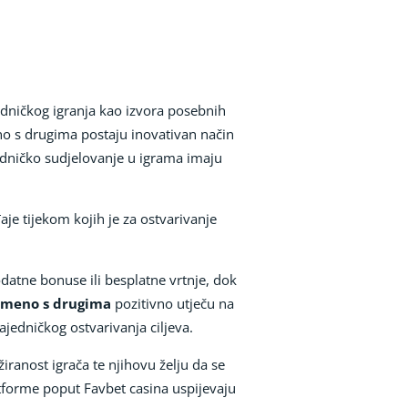
edničkog igranja kao izvora posebnih
no s drugima postaju inovativan način
jedničko sudjelovanje u igrama imaju
e tijekom kojih je za ostvarivanje
datne bonuse ili besplatne vrtnje, dok
remeno s drugima
pozitivno utječu na
jedničkog ostvarivanja ciljeva.
iranost igrača te njihovu želju da se
tforme poput Favbet casina uspijevaju