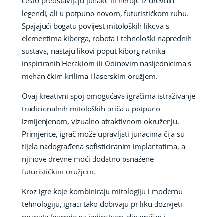
često predstavljaju junake ili heroje iz drevnih
legendi, ali u potpuno novom, futurističkom ruhu.
Spajajući bogatu povijest mitoloških likova s
elementima kiborga, robota i tehnološki naprednih
sustava, nastaju likovi poput kiborg ratnika
inspiriranih Heraklom ili Odinovim nasljednicima s
mehaničkim krilima i laserskim oružjem.
Ovaj kreativni spoj omogućava igračima istraživanje
tradicionalnih mitoloških priča u potpuno
izmijenjenom, vizualno atraktivnom okruženju.
Primjerice, igrač može upravljati junacima čija su
tijela nadograđena sofisticiranim implantatima, a
njihove drevne moći dodatno osnažene
futurističkim oružjem.
Kroz igre koje kombiniraju mitologiju i modernu
tehnologiju, igrači tako dobivaju priliku doživjeti
poznate legende na jedinstven, dinamičan i