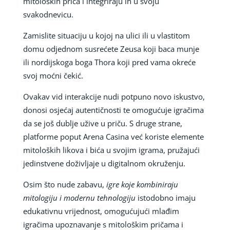
mitoloških priča i integriraju ih u svoju
svakodnevicu.
Zamislite situaciju u kojoj na ulici ili u vlastitom
domu odjednom susrećete Zeusa koji baca munje
ili nordijskoga boga Thora koji pred vama okreće
svoj moćni čekić.
Ovakav vid interakcije nudi potpuno novo iskustvo,
donosi osjećaj autentičnosti te omogućuje igračima
da se još dublje užive u priču. S druge strane,
platforme poput Arena Casina već koriste elemente
mitoloških likova i bića u svojim igrama, pružajući
jedinstvene doživljaje u digitalnom okruženju.
Osim što nude zabavu,
igre koje kombiniraju
mitologiju i modernu tehnologiju
istodobno imaju
edukativnu vrijednost, omogućujući mlađim
igračima upoznavanje s mitološkim pričama i