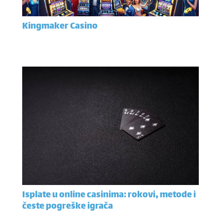
Kingmaker Casino
Isplate u online casinima: rokovi, metode i
česte pogreške igrača