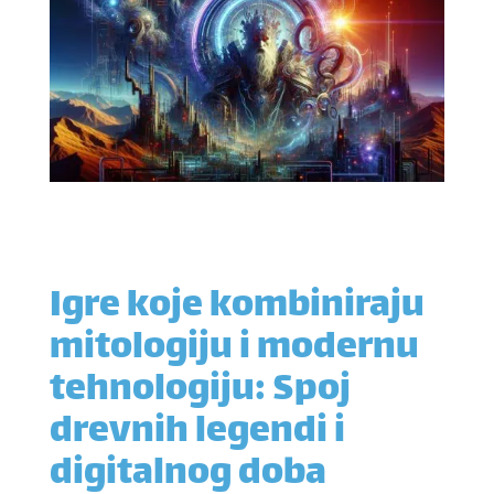
Igre koje kombiniraju
mitologiju i modernu
tehnologiju: Spoj
drevnih legendi i
digitalnog doba