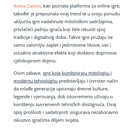
Arena Casino
, kao poznata platforma za online igre,
također je prepoznala ovaj trend te u svoju ponudu
uključila igre nadahnute mitološkim sadržajima,
privlačeći pažnju igrača koji žele iskusiti spoj
tradicije i digitalnog doba. Takve igre pružaju ne
samo zanimljiv zaplet i jedinstvene likove, već i
vizualno atraktivne efekte koji dodatno doprinose
cjelokupnom dojmu.
Osim zabave,
igre koje kombiniraju mitologiju i
modernu tehnologiju
predstavljaju i izvrstan način
da mlađe generacije upoznaju drevne kulture,
legende i vjerovanja, dok istovremeno uživaju u
korištenju suvremenih tehničkih dostignuća. Ovaj
spoj prošlosti i sadašnjosti osigurava nezaboravno
iskustvo igračima diljem svijeta.