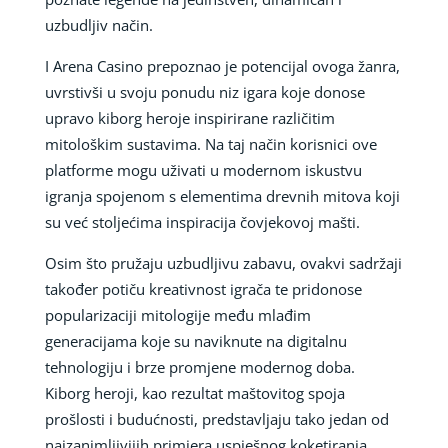
uzbudljiv način.
I Arena Casino prepoznao je potencijal ovoga žanra,
uvrstivši u svoju ponudu niz igara koje donose
upravo kiborg heroje inspirirane različitim
mitološkim sustavima. Na taj način korisnici ove
platforme mogu uživati u modernom iskustvu
igranja spojenom s elementima drevnih mitova koji
su već stoljećima inspiracija čovjekovoj mašti.
Osim što pružaju uzbudljivu zabavu, ovakvi sadržaji
također potiču kreativnost igrača te pridonose
popularizaciji mitologije među mlađim
generacijama koje su naviknute na digitalnu
tehnologiju i brze promjene modernog doba.
Kiborg heroji, kao rezultat maštovitog spoja
prošlosti i budućnosti, predstavljaju tako jedan od
najzanimljivijih primjera uspješnog koketiranja