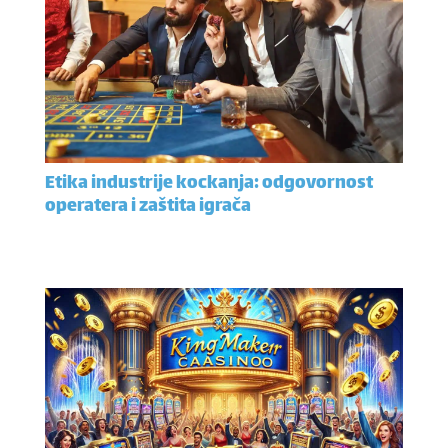
Etika industrije kockanja: odgovornost
operatera i zaštita igrača