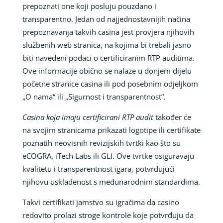
prepoznati one koji posluju pouzdano i
transparentno. Jedan od najjednostavnijih načina
prepoznavanja takvih casina jest provjera njihovih
službenih web stranica, na kojima bi trebali jasno
biti navedeni podaci o certificiranim RTP auditima.
Ove informacije obično se nalaze u donjem dijelu
početne stranice casina ili pod posebnim odjeljkom
„O nama“ ili „Sigurnost i transparentnost“.
Casina koja imaju certificirani RTP audit
također će
na svojim stranicama prikazati logotipe ili certifikate
poznatih neovisnih revizijskih tvrtki kao što su
eCOGRA, iTech Labs ili GLI. Ove tvrtke osiguravaju
kvalitetu i transparentnost igara, potvrđujući
njihovu usklađenost s međunarodnim standardima.
Takvi certifikati jamstvo su igračima da casino
redovito prolazi stroge kontrole koje potvrđuju da