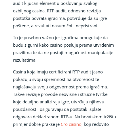
audit ključan element u poslovanju svakog
ozbiljnog casina. RTP audit, odnosno revizija
postotka povrata igračima, potvrđuje da su igre
poštene, a rezultati nasumični i nepristrani.
To je posebno važno jer igračima omogućuje da
budu sigurni kako casino posluje prema utvrđenim
pravilima te da ne postoji mogućnost manipulacije
rezultatima.
Casina koja imaju certificirani RTP audit
jasno
pokazuju svoju spremnost na otvorenost te
naglašavaju svoju odgovornost prema igračima.
Takve revizije provode neovisne i stručne tvrtke
koje detaljno analiziraju igre, utvrđuju njihovu
pouzdanost i osiguravaju da postotak isplate
odgovara deklariranom RTP-u. Na hrvatskom tržištu
primjer dobre prakse je
Cro casino
, koji redovito