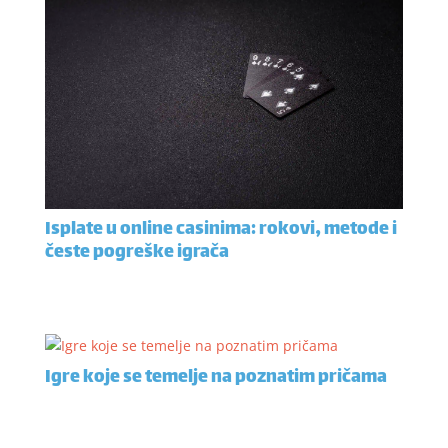
Isplate u online casinima: rokovi, metode i
česte pogreške igrača
Igre koje se temelje na poznatim pričama