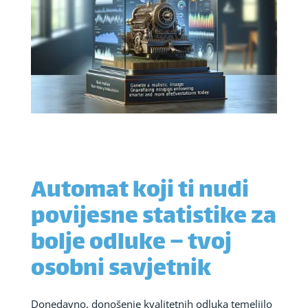
Automat koji ti nudi
povijesne statistike za
bolje odluke – tvoj
osobni savjetnik
Donedavno, donošenje kvalitetnih odluka temeljilo