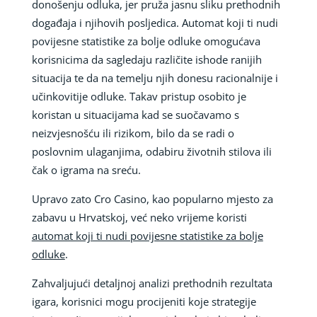
donošenju odluka, jer pruža jasnu sliku prethodnih
događaja i njihovih posljedica. Automat koji ti nudi
povijesne statistike za bolje odluke omogućava
korisnicima da sagledaju različite ishode ranijih
situacija te da na temelju njih donesu racionalnije i
učinkovitije odluke. Takav pristup osobito je
koristan u situacijama kad se suočavamo s
neizvjesnošću ili rizikom, bilo da se radi o
poslovnim ulaganjima, odabiru životnih stilova ili
čak o igrama na sreću.
Upravo zato Cro Casino, kao popularno mjesto za
zabavu u Hrvatskoj, već neko vrijeme koristi
automat koji ti nudi povijesne statistike za bolje
odluke
.
Zahvaljujući detaljnoj analizi prethodnih rezultata
igara, korisnici mogu procijeniti koje strategije